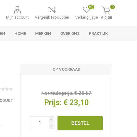
(0)
0
Mijn account
Vergelijk Producten
Verlanglijstje
€ 0,00
LEN
HOME
MERKEN
OVER ONS
PRAKTIJK
OP VOORRAAD
Normale prijs:
€ 25,67
Prijs:
€ 23,10
RODUCT
i
BESTEL
e
h