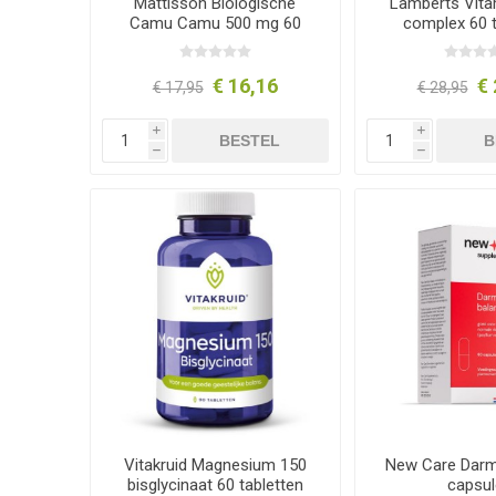
Mattisson Biologische
Lamberts Vita
Camu Camu 500 mg 60
complex 60 t
capsules
€ 16,16
€ 
€ 17,95
€ 28,95
i
i
BESTEL
B
h
h
Vitakruid Magnesium 150
New Care Darm
bisglycinaat 60 tabletten
capsul