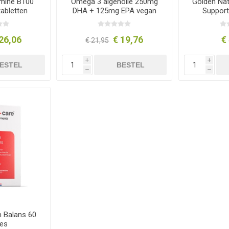
mine B100
Omega 3 algenolie 250mg
Golden Natu
abletten
DHA + 125mg EPA vegan
Support
26,06
€ 19,76
€
€ 21,95
i
i
ESTEL
BESTEL
h
h
 Balans 60
es