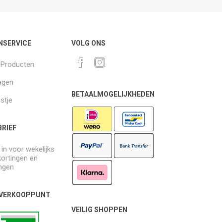
NSERVICE
VOLG ONS
k Producten
agen
BETAALMOGELIJKHEDEN
jstje
RIEF
e in voor wekelijks
kortingen en
ngen
 VERKOOPPUNT
VEILIG SHOPPEN