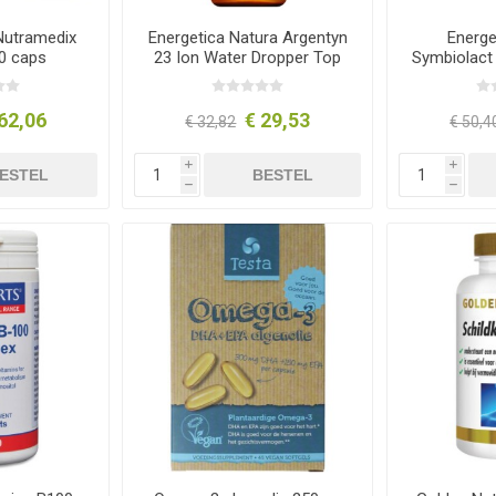
Nutramedix
Energetica Natura Argentyn
Energe
0 caps
23 Ion Water Dropper Top
Symbiolact
59 ml
62,06
€ 29,53
€ 32,82
€ 50,4
i
i
ESTEL
BESTEL
h
h