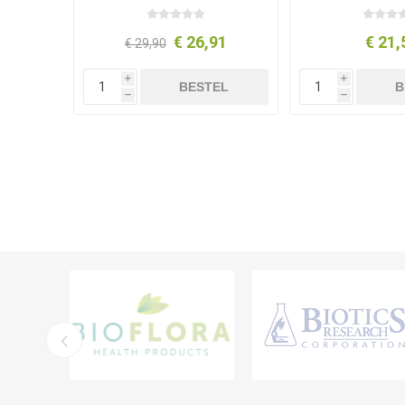
€ 26,91
€ 21,
€ 29,90
i
i
BESTEL
B
h
h