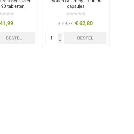
rals Schildklier
Biotics Bi-Omega 1000 90
 90 tabletten
capsules
 41,99
€ 62,80
€ 69,78
i
BESTEL
BESTEL
h