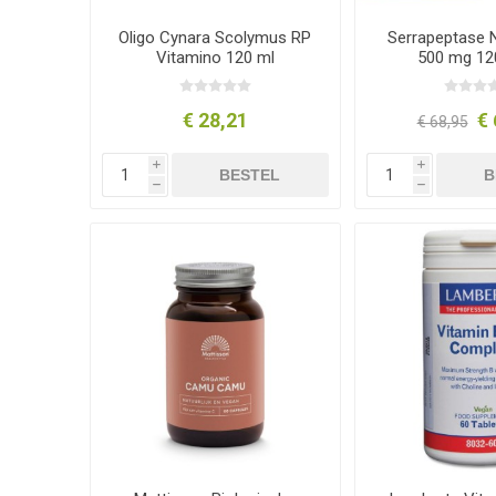
Oligo Cynara Scolymus RP
Serrapeptase 
Vitamino 120 ml
500 mg 12
€ 28,21
€ 
€ 68,95
i
i
BESTEL
B
h
h