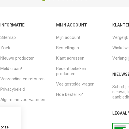
INFORMATIE
MIJN ACCOUNT
KLANTE
Sitemap
Mijn account
Vergelij
Zoek
Bestellingen
Winkelw
Nieuwe producten
Klant adressen
Verlangli
Meld u aan!
Recent bekeken
producten
NIEUWSB
Verzending en retouren
Veelgestelde vragen
Schrijf j
Privacybeleid
nieuws, 
Hoe bestel ik?
aanbiedi
Algemene voorwaarden
Over ons
LEGAAL
 onze