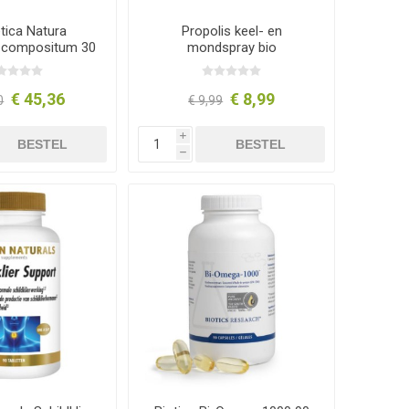
tica Natura
Propolis keel- en
 compositum 30
mondspray bio
zakjes
€ 45,36
€ 8,99
0
€ 9,99
i
BESTEL
BESTEL
h