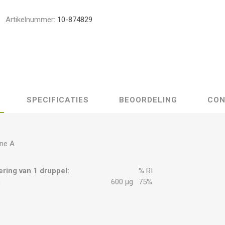
Artikelnummer:
10-874829
SPECIFICATIES
BEOORDELING
CON
ine A
ring van 1 druppel:
% RI
)
600 µg
75%