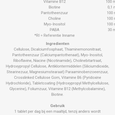
Vitamine B12
100 
Biotine
0,1 
Pantotheenzuur
100
Choline
100
Myo-Inositol
100
PABA
30 
*RI = Referentie Inname
Ingredienten
Cellulose, Dicalciumfosphaat, Thiaminemononitraat,
Pantotheenzuur (Calciumpantothenaat), Myo-Inositol,
Riboflavine, Niacine (Nicotinamide), Cholinebitartraat,
Hydroxypropyl Cellulose, Antiklontermiddelen (Siliciumdioxide,
Stearinezuur, Magnesiumstearaat) Paraaminobenzoeenzuur,
Crosslinked Cellulose Gom, Vitamine B6 (Pyridoxine
Hydrochloride), Tabletcoating (Hydroxypropyl Methylcellulose,
Glycerine), Foliumzuur, Vitamine B12 (Methylcobalamine),
Biotine.
Gebruik
1 tablet per dag bij een maaltijd, tenzij anders wordt