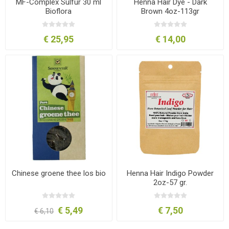
MF-Complex Sulfur 30 ml
Henna Hair Dye - Dark
Bioflora
Brown 4oz-113gr
€ 25,95
€ 14,00
Chinese groene thee los bio
Henna Hair Indigo Powder
2oz-57 gr.
€ 5,49
€ 7,50
€ 6,10