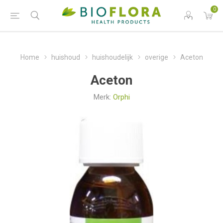
0
Home
huishoud
huishoudelijk
overige
Aceton
Aceton
Merk:
Orphi