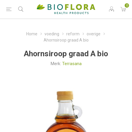
0
Home
voeding
reform
overige
Ahornsiroop graad A bio
Ahornsiroop graad A bio
Merk:
Terrasana