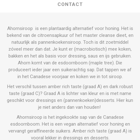
CONTACT
Ahornsiroop is een plantaardig alternatief voor honing. Het is
bekend van de citroensapkuur of het master cleanse dieet, en
natuurlijk als pannenkoekensiroop. Toch is dit zoetmiddel
zóveel meer dan dat. Je kunt er (macrobiotisch) mee koken,
bakken en het als basis voor dressing, saus en ijs gebruiken.
Ahorn komt van de esdoornboom (maple tree). Die
produceert ieder jaar een suikerachtig sap. Dat tappen we af
in het Canadese voorjaar en koken we in tot siroop.
Het verschil tussen amber rich taste (graad A) en dark robust
taste (graad C)? Graad A is lichter van kleur en is met name
geschikt voor dressings en (pannenkoeken)desserts. Hier kun
je niet anders dan van houden!
Ahornsiroop is het ingekookte sap van de Canadese
esdoornboom. Het is een vegan alternatief voor honing en
vervangt geraffineerde suikers. Amber rich taste (graad A) is
vooral lekker in dressings en desserts.