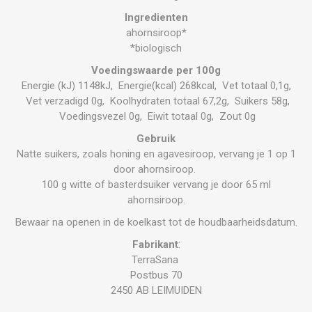
Ingredienten
ahornsiroop*
*biologisch
Voedingswaarde per 100g
Energie (kJ) 1148kJ, Energie(kcal) 268kcal, Vet totaal 0,1g,
Vet verzadigd 0g, Koolhydraten totaal 67,2g, Suikers 58g,
Voedingsvezel 0g, Eiwit totaal 0g, Zout 0g
Gebruik
Natte suikers, zoals honing en agavesiroop, vervang je 1 op 1
door ahornsiroop.
100 g witte of basterdsuiker vervang je door 65 ml
ahornsiroop.
Bewaar na openen in de koelkast tot de houdbaarheidsdatum.
Fabrikant
:
TerraSana
Postbus 70
2450 AB LEIMUIDEN