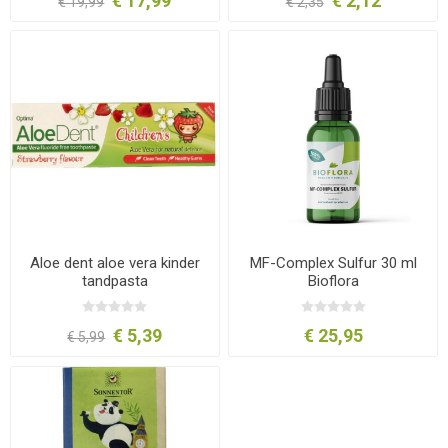
€ 17,99
€ 2,12
€ 19,99
€ 2,35
Aloe dent aloe vera kinder
MF-Complex Sulfur 30 ml
tandpasta
Bioflora
€ 5,39
€ 25,95
€ 5,99