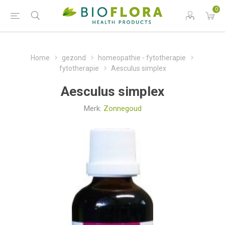
0
Home
gezond
homeopathie - fytotherapie
fytotherapie
Aesculus simplex
Aesculus simplex
Merk:
Zonnegoud