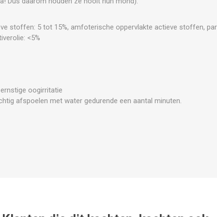
Aha! Dus daarom houden ze nooit hun mond).
ve stoffen: 5 tot 15%, amfoterische oppervlakte actieve stoffen, pa
tiverolie: <5%
rnstige oogirritatie
ichtig afspoelen met water gedurende een aantal minuten.