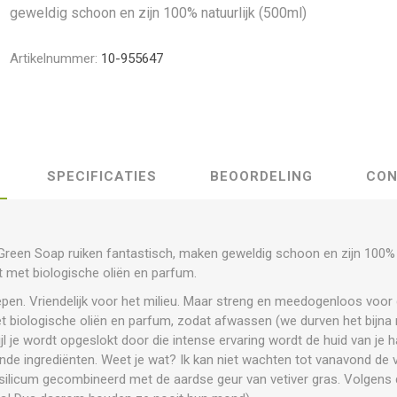
geweldig schoon en zijn 100% natuurlijk (500ml)
Artikelnummer:
10-955647
SPECIFICATIES
BEOORDELING
CON
 Green Soap ruiken fantastisch, maken geweldig schoon en zijn 100% 
kt met biologische oliën en parfum.
en. Vriendelijk voor het milieu. Maar streng en meedogenloos voor d
t biologische oliën en parfum, zodat afwassen (we durven het bijna 
ijl je wordt opgeslokt door die intense ervaring wordt de huid van je
nde ingrediënten. Weet je wat? Ik kan niet wachten tot vanavond de 
asilicum gecombineerd met de aardse geur van vetiver gras. Volgens d