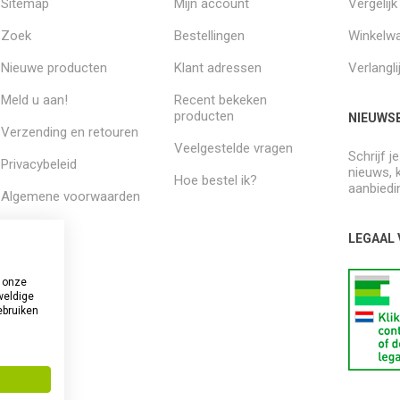
Sitemap
Mijn account
Vergelij
Zoek
Bestellingen
Winkelw
Nieuwe producten
Klant adressen
Verlangli
Meld u aan!
Recent bekeken
producten
NIEUWSB
Verzending en retouren
Veelgestelde vragen
Schrijf j
Privacybeleid
nieuws, 
Hoe bestel ik?
aanbiedi
Algemene voorwaarden
Over ons
LEGAAL
 onze
weldige
ebruiken