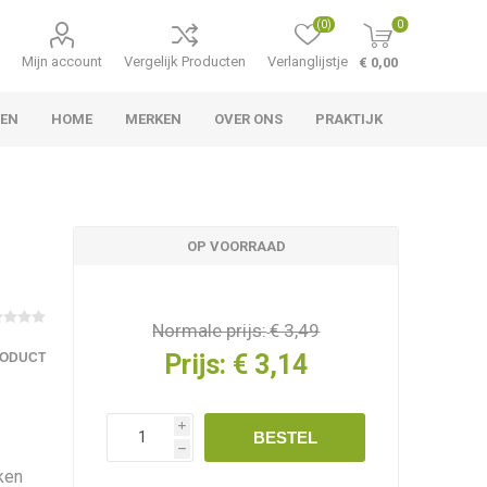
(0)
0
Mijn account
Vergelijk Producten
Verlanglijstje
€ 0,00
TEN
HOME
MERKEN
OVER ONS
PRAKTIJK
OP VOORRAAD
Normale prijs:
€ 3,49
Prijs:
€ 3,14
RODUCT
i
BESTEL
h
ken