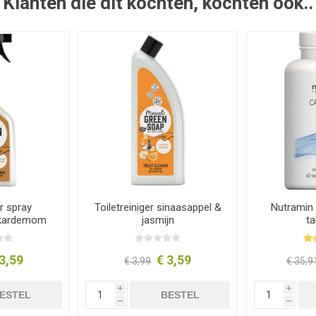
Klanten die dit kochten, kochten ook..
er spray
Toiletreiniger sinaasappel &
Nutramin
 kardemom
jasmijn
ta
3,59
€ 3,59
€ 3,99
€ 35,9
i
i
ESTEL
BESTEL
h
h