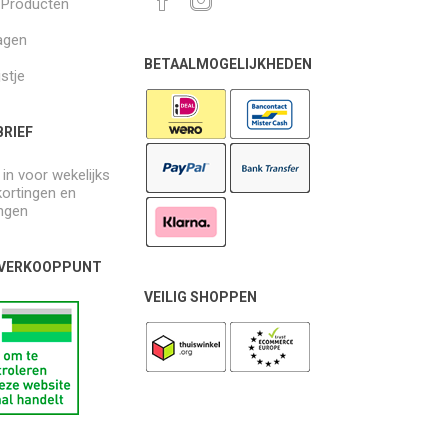
k Producten
agen
BETAALMOGELIJKHEDEN
jstje
RIEF
e in voor wekelijks
kortingen en
ngen
 VERKOOPPUNT
VEILIG SHOPPEN