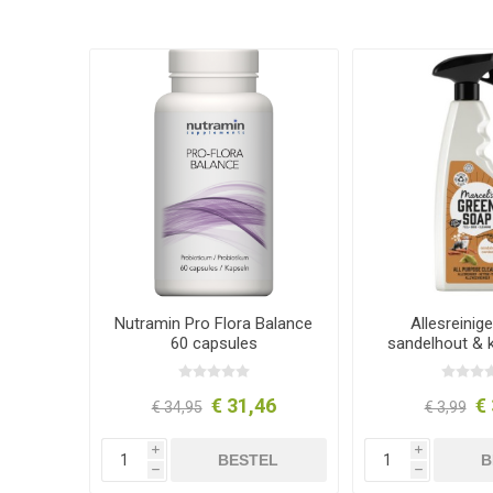
Nutramin Pro Flora Balance
Allesreinig
60 capsules
sandelhout &
€ 31,46
€ 
€ 34,95
€ 3,99
i
i
BESTEL
B
h
h