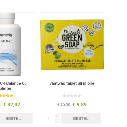
 C4 Balance 60
vaatwas tablet all in one
bletten
€ 32,32
€ 9,89
1
€ 10,99
i
BESTEL
BESTEL
h