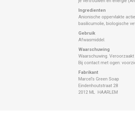
je vertrouwen en energie (
Ingredienten
Anionische oppervlakte actie
basilicumolie, biologische ve
Gebruik
Afwasmiddel.
Waarschuwing
Waarschuwing. Veroorzaakt e
Bij contact met ogen: voorz
Fabrikant
Marcel's Green Soap
Eindenhoutstraat 28
2012 ML HAARLEM