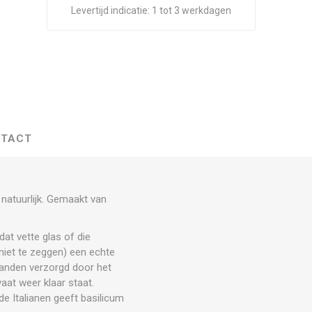
Levertijd indicatie:
1 tot 3 werkdagen
TACT
natuurlijk. Gemaakt van
at vette glas of die
niet te zeggen) een echte
 handen verzorgd door het
vaat weer klaar staat.
e Italianen geeft basilicum