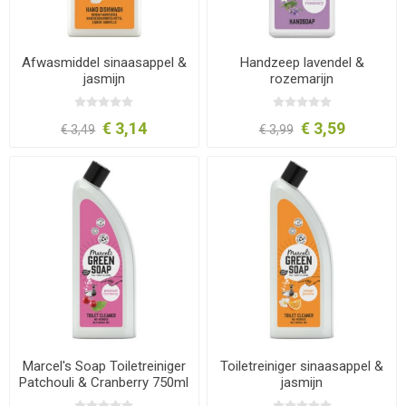
Afwasmiddel sinaasappel &
Handzeep lavendel &
jasmijn
rozemarijn
€ 3,14
€ 3,59
€ 3,49
€ 3,99
Marcel's Soap Toiletreiniger
Toiletreiniger sinaasappel &
Patchouli & Cranberry 750ml
jasmijn