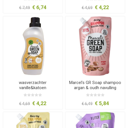
€ 6,74
€ 4,22
€ 7,49
€ 4,69
wasverzachter
Marcel's GR Soap shampoo
vanille&katoen
argan & oudh navulling
500ml
€ 4,22
€ 5,84
€ 4,69
€ 6,49