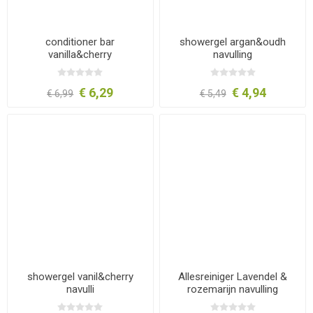
conditioner bar
showergel argan&oudh
vanilla&cherry
navulling
€ 6,29
€ 4,94
€ 6,99
€ 5,49
showergel vanil&cherry
Allesreiniger Lavendel &
navulli
rozemarijn navulling