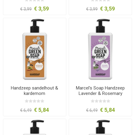
€ 3,59
€ 3,59
€ 3,99
€ 3,99
Handzeep sandelhout &
Marcel's Soap Handzeep
kardemom
Lavender & Rosemary
500ml
€ 5,84
€ 5,84
€ 6,49
€ 6,49