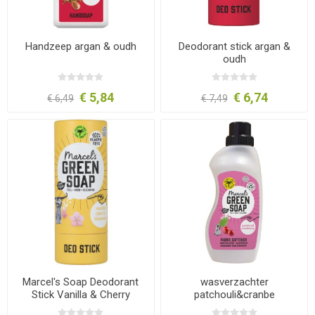
Handzeep argan & oudh
Deodorant stick argan &
oudh
€ 5,84
€ 6,74
€ 6,49
€ 7,49
Marcel's Soap Deodorant
wasverzachter
Stick Vanilla & Cherry
patchouli&cranbe
Blossom 40 gram