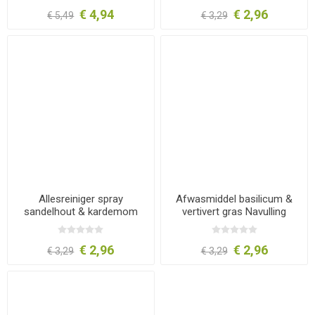
€ 4,94
€ 2,96
€ 5,49
€ 3,29
Allesreiniger spray
Afwasmiddel basilicum &
sandelhout & kardemom
vertivert gras Navulling
navullin
€ 2,96
€ 2,96
€ 3,29
€ 3,29