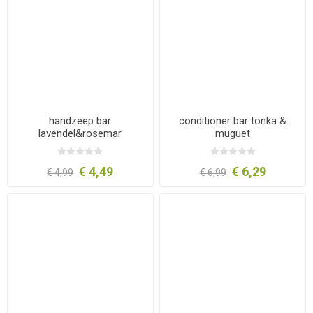
handzeep bar
conditioner bar tonka &
lavendel&rosemar
muguet
€ 4,49
€ 6,29
€ 4,99
€ 6,99