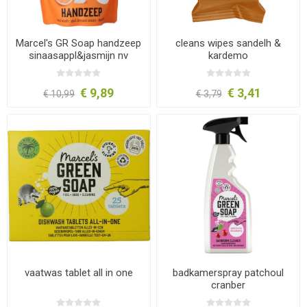
Marcel's GR Soap handzeep
cleans wipes sandelh &
sinaasappl&jasmijn nv
kardemo
1000ml
€ 9,89
€ 3,41
€ 10,99
€ 3,79
vaatwas tablet all in one
badkamerspray patchoul
cranber