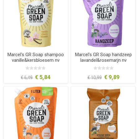
Marcel's GR Soap shampoo
Marcel's GR Soap handzeep
vanille&kersbloesem nv
lavandel&rosemarjn nv
500ml
1000ml
€ 5,84
€ 9,89
€ 6,49
€ 10,99