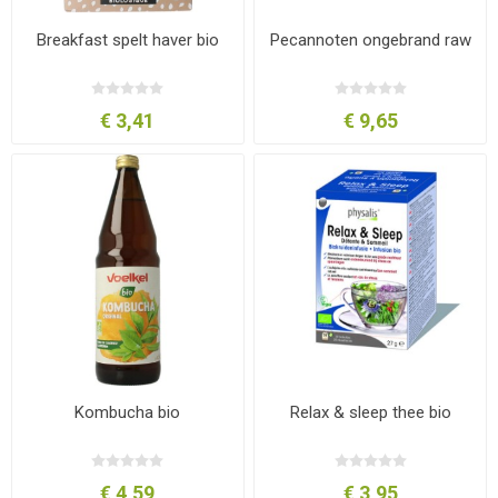
Breakfast spelt haver bio
Pecannoten ongebrand raw
€ 3,41
€ 9,65
Kombucha bio
Relax & sleep thee bio
€ 4,59
€ 3,95