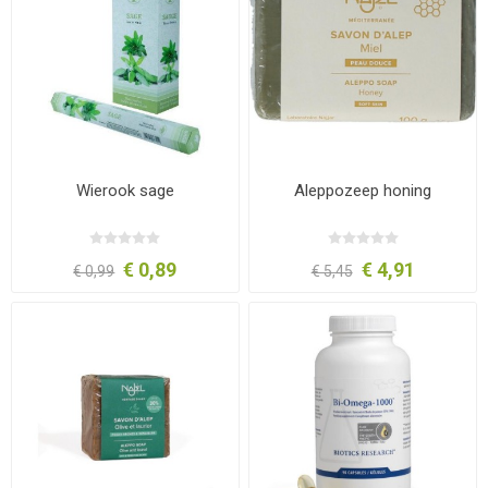
Wierook sage
Aleppozeep honing
€ 0,89
€ 4,91
€ 0,99
€ 5,45