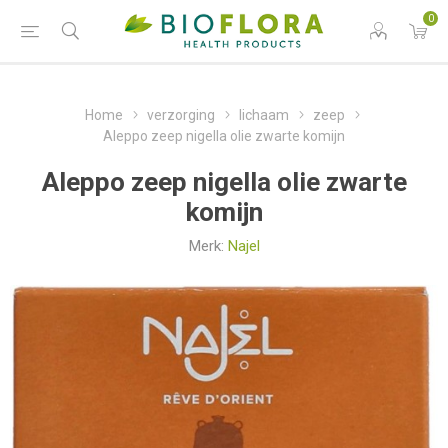
0
Home
verzorging
lichaam
zeep
Aleppo zeep nigella olie zwarte komijn
Aleppo zeep nigella olie zwarte
komijn
Merk:
Najel