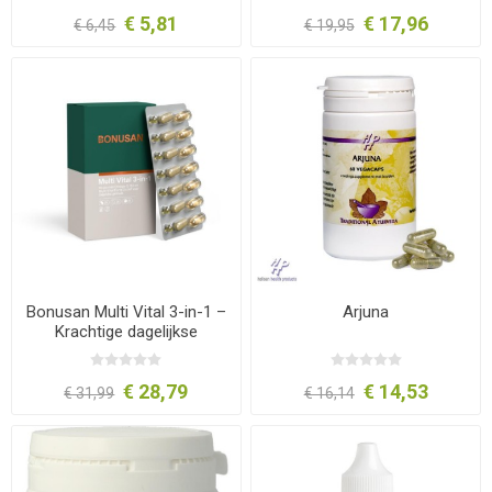
€ 5,81
€ 17,96
€ 6,45
€ 19,95
Bonusan Multi Vital 3-in-1 –
Arjuna
Krachtige dagelijkse
multivitamine
€ 28,79
€ 14,53
€ 31,99
€ 16,14