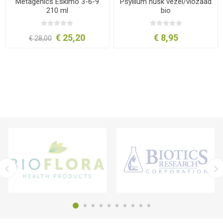
Metagenics Eskimo 3-6-9
Psyllium husk vezel/vlozaad
210 ml
bio
€ 25,20
€ 8,95
€ 28,00