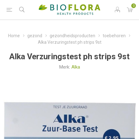
0
Home
gezond
gezondheidsproducten
toebehoren
Alka Verzuringstest ph strips 9st
Alka Verzuringstest ph strips 9st
Merk:
Alka