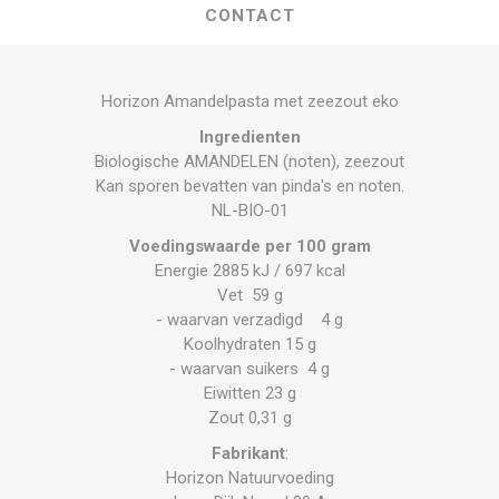
CONTACT
Horizon Amandelpasta met zeezout eko
Ingredienten
Biologische AMANDELEN (noten), zeezout
Kan sporen bevatten van pinda's en noten.
NL-BIO-01
Voedingswaarde per 100 gram
Energie 2885 kJ / 697 kcal
Vet 59 g
- waarvan verzadigd 4 g
Koolhydraten 15 g
- waarvan suikers 4 g
Eiwitten 23 g
Zout 0,31 g
Fabrikant
:
Horizon Natuurvoeding