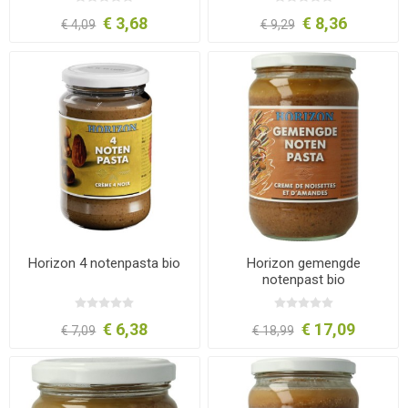
€ 3,68
€ 8,36
€ 4,09
€ 9,29
Horizon 4 notenpasta bio
Horizon gemengde
notenpast bio
€ 6,38
€ 17,09
€ 7,09
€ 18,99