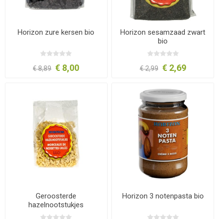
Horizon zure kersen bio
Horizon sesamzaad zwart
bio
€ 8,00
€ 2,69
€ 8,89
€ 2,99
Geroosterde
Horizon 3 notenpasta bio
hazelnootstukjes