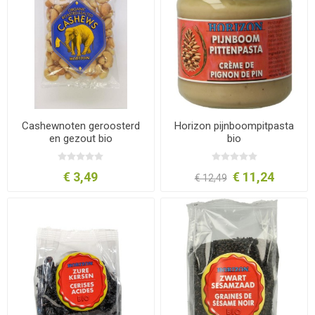
Cashewnoten geroosterd
Horizon pijnboompitpasta
en gezout bio
bio
€ 3,49
€ 11,24
€ 12,49