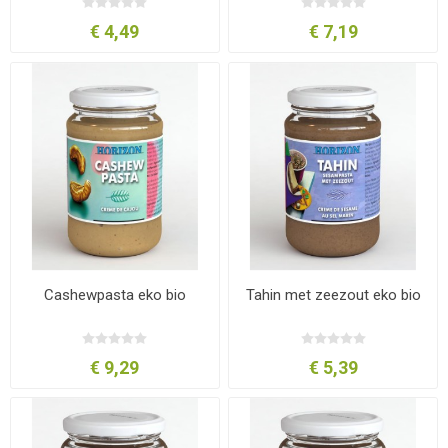
€ 4,49
€ 7,19
Cashewpasta eko bio
Tahin met zeezout eko bio
€ 9,29
€ 5,39