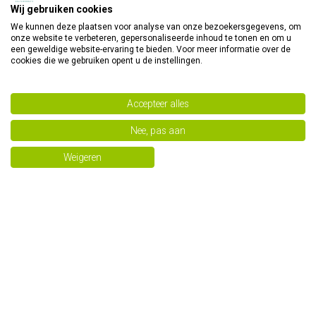
Wij gebruiken cookies
We kunnen deze plaatsen voor analyse van onze bezoekersgegevens, om
onze website te verbeteren, gepersonaliseerde inhoud te tonen en om u
Amandelschaafsel
Cashewnoten heel bio
een geweldige website-ervaring te bieden. Voor meer informatie over de
geblancheerd bio
cookies die we gebruiken opent u de instellingen.
€ 2,69
€ 4,04
€ 2,99
€ 4,49
Accepteer alles
Nee, pas aan
Weigeren
Cashewnoten heel bio
Cashewnoten stukjes bio