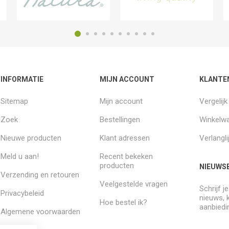
INFORMATIE
MIJN ACCOUNT
KLANTE
Sitemap
Mijn account
Vergelij
Zoek
Bestellingen
Winkelw
Nieuwe producten
Klant adressen
Verlangli
Meld u aan!
Recent bekeken
producten
NIEUWSB
Verzending en retouren
Veelgestelde vragen
Schrijf j
Privacybeleid
nieuws, 
Hoe bestel ik?
aanbiedi
Algemene voorwaarden