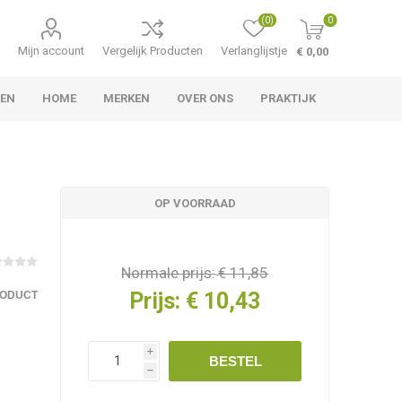
(0)
0
Mijn account
Vergelijk Producten
Verlanglijstje
€ 0,00
LEN
HOME
MERKEN
OVER ONS
PRAKTIJK
OP VOORRAAD
Normale prijs:
€ 11,85
Prijs:
€ 10,43
RODUCT
i
BESTEL
h