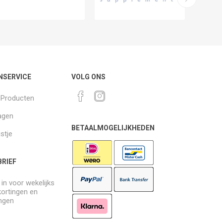
NSERVICE
VOLG ONS
k Producten
agen
BETAALMOGELIJKHEDEN
jstje
RIEF
e in voor wekelijks
kortingen en
ngen