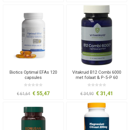
Biotics Optimal EFAs 120
Vitakruid B12 Combi 6000
capsules
met folaat & P-5-P 60
tabletten
€ 55,47
€ 31,41
€ 61,64
€ 34,90