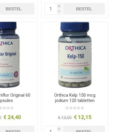
i
BESTEL
BESTEL
h
iflor Original 60
Orthica Kelp 150 mcg
apsules
jodium 120 tabletten
€ 24,40
€ 12,15
0
€ 13,50
i
BESTEL
BESTEL