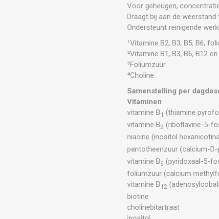
Voor geheugen, concentrat
Draagt bij aan de weerstand
Ondersteunt reinigende werki
¹Vitamine B2, B3, B5, B6, fo
²Vitamine B1, B3, B6, B12 en 
³Foliumzuur
⁴Choline
Samenstelling per dagdose
Vitaminen
vitamine B
(thiamine pyrofo
1
vitamine B
(riboflavine-5-fo
2
niacine (inositol hexanicotin
pantotheenzuur (calcium-D-
vitamine B
(pyridoxaal-5-fo
6
foliumzuur (calcium methylf
vitamine B
(adenosylcobal
12
biotine
cholinebitartraat
inositol