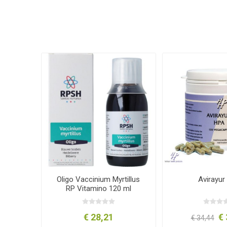
Oligo Vaccinium Myrtillus
Avirayur
RP Vitamino 120 ml
€ 28,21
€ 
€ 34,44