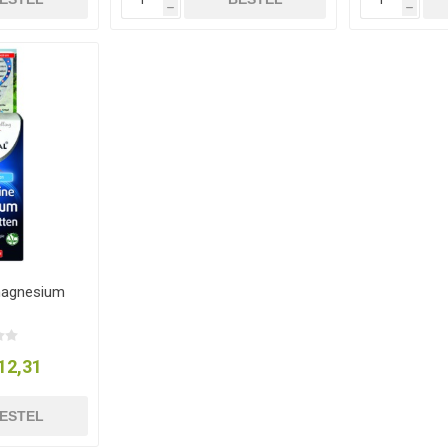
h
h
magnesium
12,31
ESTEL