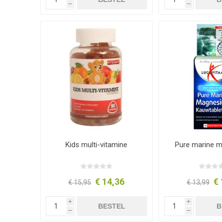
h
h
Kids multi-vitamine
Pure marine 
€ 14,36
€ 
€ 15,95
€ 13,99
i
i
BESTEL
B
h
h