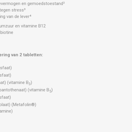
ievermogen en gemoedstoestand²
 tegen stress³
ng van de lever⁴
liumzuur en vitamine B12
biotine
ring van 2 tabletten:
sfaat)
sfaat)
aat) (vitamine B
)
3
pantothenaat) (vitamine B
)
5
sfaat)
olaat) (Metafolin®)
amine)