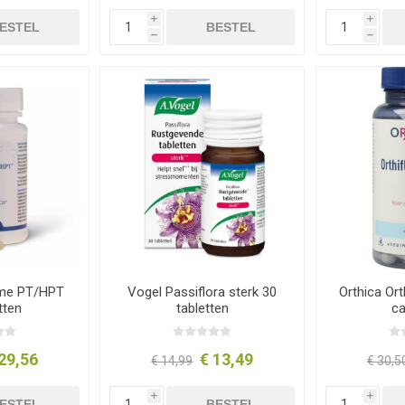
i
i
ESTEL
BESTEL
h
h
yme PT/HPT
Vogel Passiflora sterk 30
Orthica Orth
tten
tabletten
c
29,56
€ 13,49
€ 14,99
€ 30,5
i
i
ESTEL
BESTEL