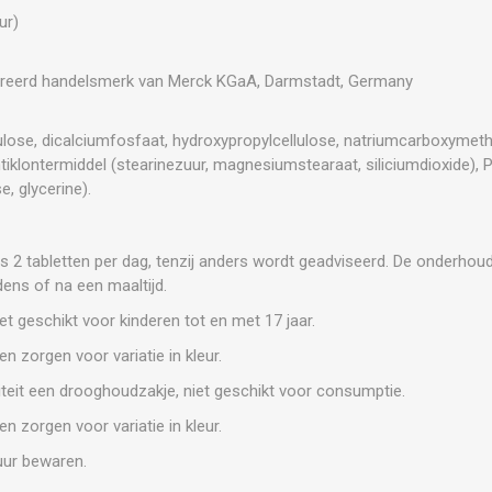
ur)
streerd handelsmerk van Merck KGaA, Darmstadt, Germany
llulose, dicalciumfosfaat, hydroxypropylcellulose, natriumcarboxymethy
 antiklontermiddel (stearinezuur, magnesiumstearaat, siliciumdioxide),
, glycerine).
 2 tabletten per dag, tenzij anders wordt geadviseerd. De onderhoud
dens of na een maaltijd.
et geschikt voor kinderen tot en met 17 jaar.
en zorgen voor variatie in kleur.
iteit een drooghoudzakje, niet geschikt voor consumptie.
en zorgen voor variatie in kleur.
uur bewaren.