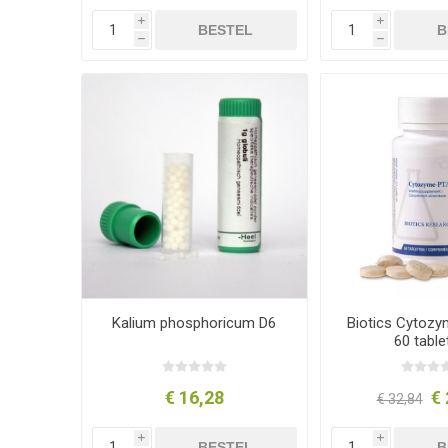
i
i
BESTEL
B
h
h
Kalium phosphoricum D6
Biotics Cytoz
60 table
€ 16,28
€ 
€ 32,84
i
i
BESTEL
B