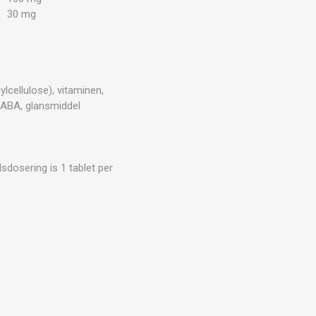
30 mg
lcellulose), vitaminen,
 PABA, glansmiddel
sdosering is 1 tablet per