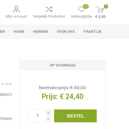
(0)
0
Mijn account
Vergelijk Producten
Verlanglijstje
€ 0,00
LEN
HOME
MERKEN
OVER ONS
PRAKTIJK
OP VOORRAAD
Normale prijs:
€ 30,50
Prijs:
€ 24,40
RODUCT
i
BESTEL
aminen
h