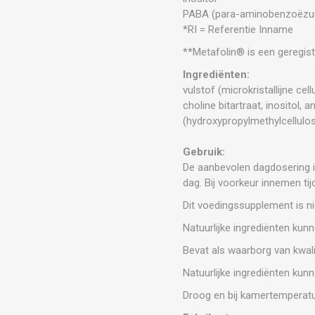
PABA (para-aminobenzoëzu
*RI = Referentie Inname
**Metafolin® is een geregi
Ingrediënten:
vulstof (microkristallijne ce
choline bitartraat, inositol,
(hydroxypropylmethylcellulose
Gebruik:
De aanbevolen dagdosering is
dag. Bij voorkeur innemen tij
Dit voedingssupplement is ni
Natuurlijke ingrediënten kunn
Bevat als waarborg van kwal
Natuurlijke ingrediënten kunn
Droog en bij kamertemperat