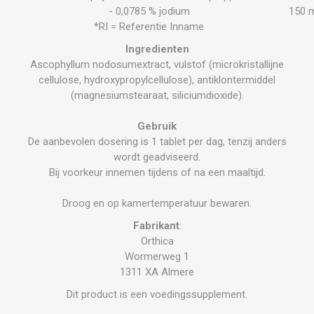
- 0,0785 % jodium
150 
*RI = Referentie Inname
Ingredienten
Ascophyllum nodosumextract, vulstof (microkristallijne
cellulose, hydroxypropylcellulose), antiklontermiddel
(magnesiumstearaat, siliciumdioxide).
Gebruik
De aanbevolen dosering is 1 tablet per dag, tenzij anders
wordt geadviseerd.
Bij voorkeur innemen tijdens of na een maaltijd.
Droog en op kamertemperatuur bewaren.
Fabrikant
:
Orthica
Wormerweg 1
1311 XA Almere
Dit product is een voedingssupplement.