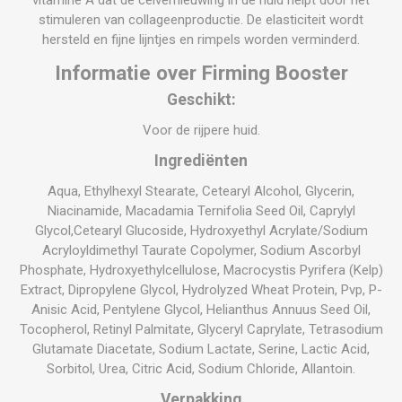
vitamine A dat de celvernieuwing in de huid helpt door het
stimuleren van collageenproductie. De elasticiteit wordt
hersteld en fijne lijntjes en rimpels worden verminderd.
Informatie over Firming Booster
Geschikt:
Voor de rijpere huid.
Ingrediënten
Aqua, Ethylhexyl Stearate, Cetearyl Alcohol, Glycerin,
Niacinamide, Macadamia Ternifolia Seed Oil, Caprylyl
Glycol,Cetearyl Glucoside, Hydroxyethyl Acrylate/Sodium
Acryloyldimethyl Taurate Copolymer, Sodium Ascorbyl
Phosphate, Hydroxyethylcellulose, Macrocystis Pyrifera (Kelp)
Extract, Dipropylene Glycol, Hydrolyzed Wheat Protein, Pvp, P-
Anisic Acid, Pentylene Glycol, Helianthus Annuus Seed Oil,
Tocopherol, Retinyl Palmitate, Glyceryl Caprylate, Tetrasodium
Glutamate Diacetate, Sodium Lactate, Serine, Lactic Acid,
Sorbitol, Urea, Citric Acid, Sodium Chloride, Allantoin.
Verpakking