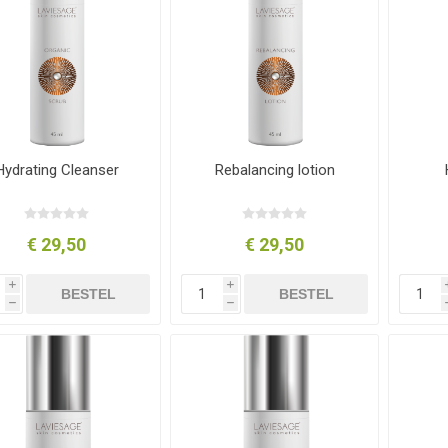
Hydrating Cleanser
Rebalancing lotion
€ 29,50
€ 29,50
i
i
BESTEL
BESTEL
h
h