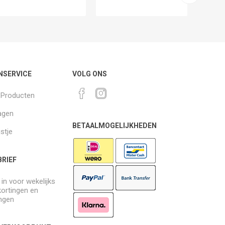
NSERVICE
VOLG ONS
k Producten
agen
BETAALMOGELIJKHEDEN
jstje
RIEF
e in voor wekelijks
kortingen en
ngen