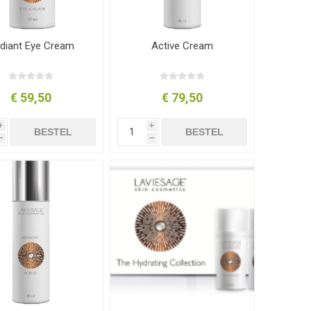
diant Eye Cream
Active Cream
€ 59,50
€ 79,50
i
i
BESTEL
BESTEL
h
h