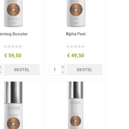
irming Booster
Alpha Peel
€ 59,50
€ 49,50
i
i
BESTEL
BESTEL
h
h