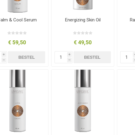
alm & Cool Serum
Energizing Skin Oil
Ra
€ 59,50
€ 49,50
i
i
BESTEL
BESTEL
h
h