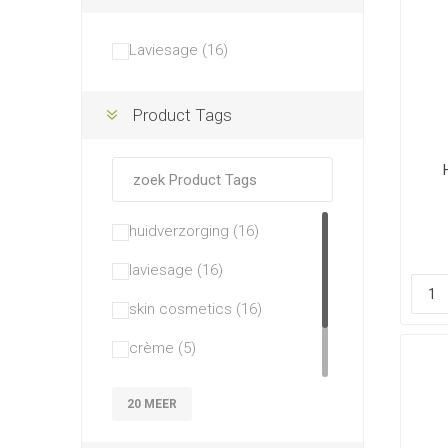
Laviesage (16)
Product Tags
huidverzorging (16)
laviesage (16)
skin cosmetics (16)
crème (5)
lichaamsolie (5)
20 MEER
dag- en nachtcrème (3)