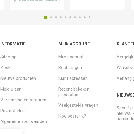
INFORMATIE
MIJN ACCOUNT
KLANTE
Sitemap
Mijn account
Vergelij
Zoek
Bestellingen
Winkelw
Nieuwe producten
Klant adressen
Verlangli
Meld u aan!
Recent bekeken
producten
NIEUWSB
Verzending en retouren
Veelgestelde vragen
Schrijf j
Privacybeleid
nieuws, 
Hoe bestel ik?
aanbiedi
Algemene voorwaarden
Over ons