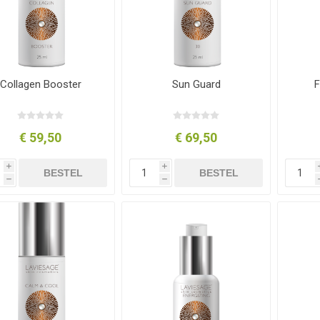
Collagen Booster
Sun Guard
F
€ 59,50
€ 69,50
i
i
BESTEL
BESTEL
h
h