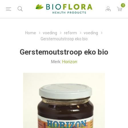
0
Home
voeding
reform
voeding
Gerstemoutstroop eko bio
Gerstemoutstroop eko bio
Merk:
Horizon