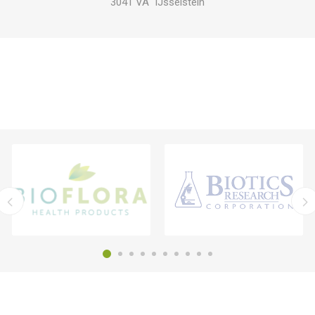
3041 VA IJsselstein