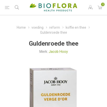
0
Home
voeding
reform
koffie en thee
Guldenroede thee
Guldenroede thee
Merk:
Jacob Hooy