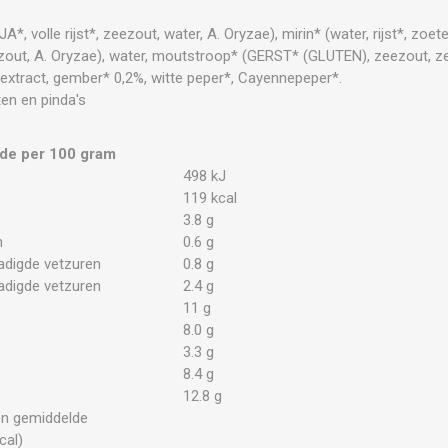
A*, volle rijst*, zeezout, water, A. Oryzae), mirin* (water, rijst*, zoet
zout, A. Oryzae), water, moutstroop* (GERST* (GLUTEN), zeezout, 
 extract, gember* 0,2%, witte peper*, Cayennepeper*.
en en pinda's
de per 100 gram
498 kJ
119 kcal
3.8 g
n
0.6 g
adigde vetzuren
0.8 g
adigde vetzuren
2.4 g
11 g
8.0 g
3.3 g
8.4 g
12.8 g
en gemiddelde
cal)