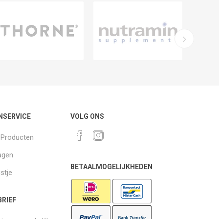
NSERVICE
VOLG ONS
k Producten
agen
BETAALMOGELIJKHEDEN
jstje
RIEF