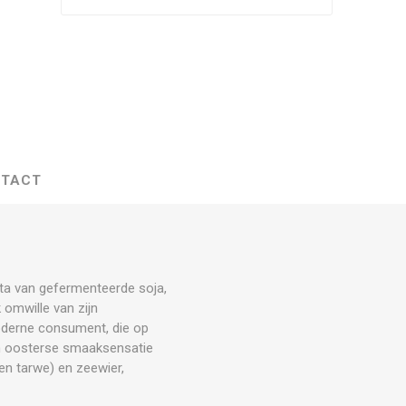
TACT
ta van gefermenteerde soja,
 omwille van zijn
oderne consument, die op
n oosterse smaaksensatie
en tarwe) en zeewier,