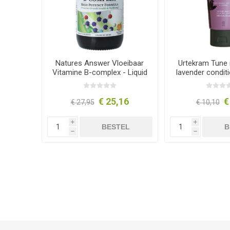
Natures Answer Vloeibaar
Urtekram Tune 
Vitamine B-complex - Liquid
lavender condit
Vitamin B 240 ml
€ 25,16
€
€ 27,95
€ 10,10
i
i
BESTEL
B
h
h