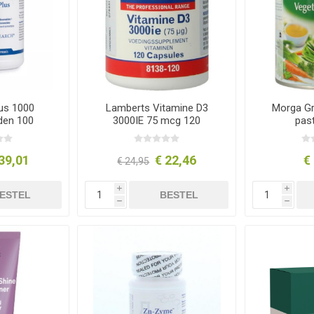
lus 1000
Lamberts Vitamine D3
Morga Gr
den 100
3000IE 75 mcg 120
pas
ten
capsules
39,01
€ 22,46
€
€ 24,95
i
i
ESTEL
BESTEL
h
h