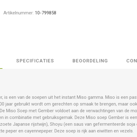
Artikelnummer:
10-799858
SPECIFICATIES
BEOORDELING
CON
, is een van de soepen uit het instant Miso gamma. Miso is een pas
300 jaar gebruikt wordt om gerechten op smaak te brengen, maar ook
t. De Miso Soep met Gember voldoet aan de verwachtingen van de m
en in combinatie met gebruiksgemak. Deze Miso soep Gember is ee
 (zoete Japanse rijstwijn), Shoyu (een saus van gefermenteerde soja 
tte peper en cayennepeper. Deze soep is rijk aan eiwitten en vezels.