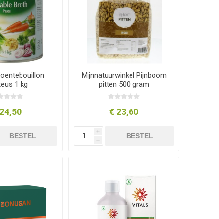
oentebouillon
Mijnnatuurwinkel Pijnboom
teus 1 kg
pitten 500 gram
 24,50
€ 23,60
i
BESTEL
BESTEL
h