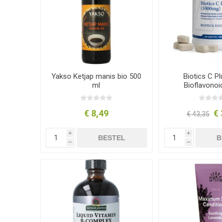
Yakso Ketjap manis bio 500
Biotics C P
ml
Bioflavonoi
tablet
€ 8,49
€ 
€ 43,35
i
i
BESTEL
B
h
h