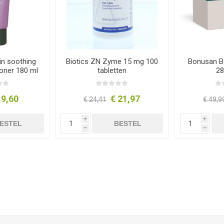
in soothing
Biotics ZN Zyme 15 mg 100
Bonusan Ba
ioner 180 ml
tabletten
28
 9,60
€ 21,97
€ 24,41
€ 49,9
i
i
ESTEL
BESTEL
h
h