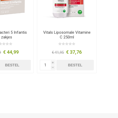
cteri 5 Infantis
Vitals Liposomale Vitamine
 zakjes
C 250ml
€ 44,99
€ 37,76
9
€ 41,95
i
BESTEL
BESTEL
h