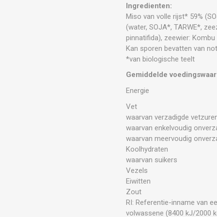
Ingredienten:
Miso van volle rijst* 59% (SOJ
(water, SOJA*, TARWE*, zee
pinnatifida), zeewier: Kombu
Kan sporen bevatten van not
*van biologische teelt
Gemiddelde voedingswaar
Energie
Vet
waarvan verzadigde vetzure
waarvan enkelvoudig onverz
waarvan meervoudig onverz
Koolhydraten
waarvan suikers
Vezels
Eiwitten
Zout
RI: Referentie-inname van e
volwassene (8400 kJ/2000 k