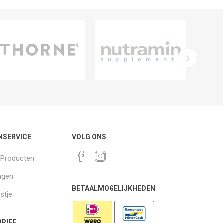
NSERVICE
VOLG ONS
k Producten
agen
BETAALMOGELIJKHEDEN
jstje
RIEF