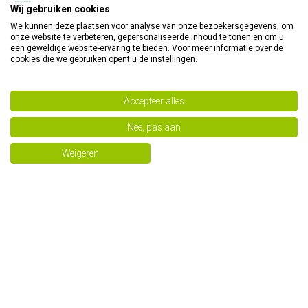
Wij gebruiken cookies
We kunnen deze plaatsen voor analyse van onze bezoekersgegevens, om
onze website te verbeteren, gepersonaliseerde inhoud te tonen en om u
D-Mannose blaasontsteking
Nachtrust
een geweldige website-ervaring te bieden. Voor meer informatie over de
cookies die we gebruiken opent u de instellingen.
€ 17,59
€ 8,79
€ 19,99
€ 9,99
Accepteer alles
Nee, pas aan
Weigeren
Oesterkalk calcium tabletten
Stoelgang zonder senna