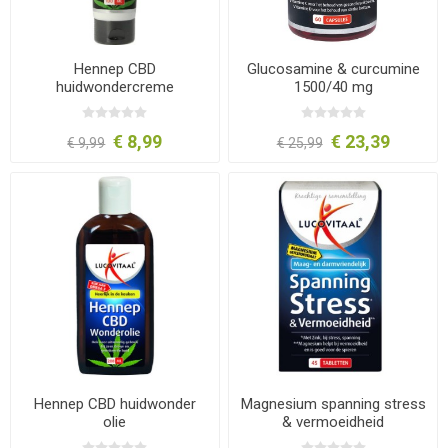
Hennep CBD
Glucosamine & curcumine
huidwondercreme
1500/40 mg
€ 8,99
€ 23,39
€ 9,99
€ 25,99
Hennep CBD huidwonder
Magnesium spanning stress
olie
& vermoeidheid