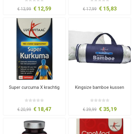
€ 12,59
€ 15,83
€ 13,99
€ 17,99
Super curcuma X krachtig
Kingsize bamboe kussen
€ 18,47
€ 35,19
€ 20,99
€ 39,99