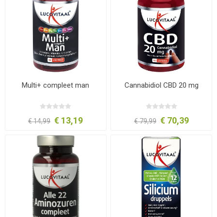
Multi+ compleet man
Cannabidiol CBD 20 mg
€ 13,19
€ 70,39
€ 14,99
€ 79,99