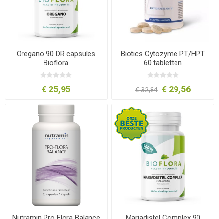
Oregano 90 DR capsules
Biotics Cytozyme PT/HPT
Bioflora
60 tabletten
€ 25,95
€ 29,56
€ 32,84
Nutramin Pro Flora Balance
Mariadistel Complex 90