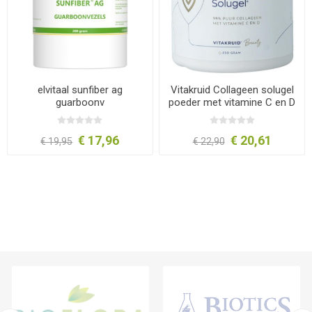
elvitaal sunfiber ag
Vitakruid Collageen solugel
guarboonv
poeder met vitamine C en D
250g
€ 17,96
€ 20,61
€ 19,95
€ 22,90