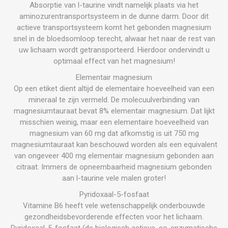
Absorptie van l-taurine vindt namelijk plaats via het
aminozurentransportsysteem in de dunne darm. Door dit
actieve transportsysteem komt het gebonden magnesium
snel in de bloedsomloop terecht, alwaar het naar de rest van
uw lichaam wordt getransporteerd. Hierdoor ondervindt u
optimaal effect van het magnesium!
Elementair magnesium
Op een etiket dient altijd de elementaire hoeveelheid van een
mineraal te zijn vermeld. De molecuulverbinding van
magnesiumtauraat bevat 8% elementair magnesium. Dat lijkt
misschien weinig, maar een elementaire hoeveelheid van
magnesium van 60 mg dat afkomstig is uit 750 mg
magnesiumtauraat kan beschouwd worden als een equivalent
van ongeveer 400 mg elementair magnesium gebonden aan
citraat. Immers de opneembaarheid magnesium gebonden
aan l-taurine vele malen groter!
Pyridoxaal-5-fosfaat
Vitamine B6 heeft vele wetenschappelijk onderbouwde
gezondheidsbevorderende effecten voor het lichaam.
Pyridoxaal-5-fosfaat (de biologisch actieve, co-enzymatische