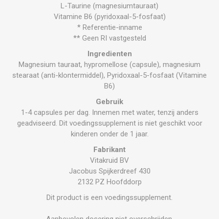
L-Taurine (magnesiumtauraat)
Vitamine B6 (pyridoxaal-5-fosfaat)
* Referentie-inname
** Geen RI vastgesteld
Ingredienten
Magnesium tauraat, hypromellose (capsule), magnesium
stearaat (anti-klontermiddel), Pyridoxaal-5-fosfaat (Vitamine
B6)
Gebruik
1-4 capsules per dag. Innemen met water, tenzij anders
geadviseerd. Dit voedingssupplement is niet geschikt voor
kinderen onder de 1 jaar.
Fabrikant
Vitakruid BV
Jacobus Spijkerdreef 430
2132 PZ Hoofddorp
Dit product is een voedingssupplement.
Aanbevolen dosering niet overschrijden.