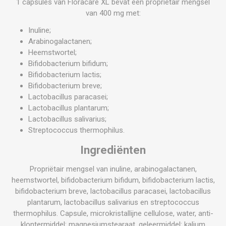
1 capsules van Floracare XL bevat een propriëtair mengsel
van 400 mg met:
Inuline;
Arabinogalactanen;
Heemstwortel;
Bifidobacterium bifidum;
Bifidobacterium lactis;
Bifidobacterium breve;
Lactobacillus paracasei;
Lactobacillus plantarum;
Lactobacillus salivarius;
Streptococcus thermophilus.
Ingrediënten
Propriëtair mengsel van inuline, arabinogalactanen,
heemstwortel, bifidobacterium bifidum, bifidobacterium lactis,
bifidobacterium breve, lactobacillus paracasei, lactobacillus
plantarum, lactobacillus salivarius en streptococcus
thermophilus. Capsule, microkristallijne cellulose, water, anti-
klontermiddel: magnesiumstearaat, geleermiddel: kalium