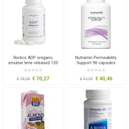
Biotics ADP oregano
Nutramin Permeability
emulsie time released 120
Support 90 capsules
tabletten
€ 70,27
€ 40,46
€ 78,08
€ 44,95