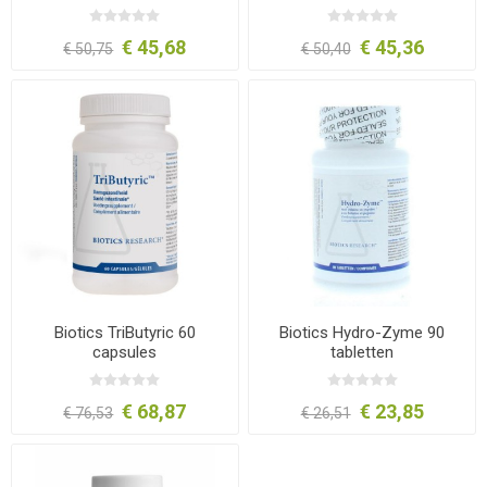
zakjes
€ 45,68
€ 45,36
€ 50,75
€ 50,40
Biotics TriButyric 60
Biotics Hydro-Zyme 90
capsules
tabletten
€ 68,87
€ 23,85
€ 76,53
€ 26,51