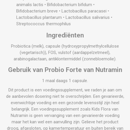
animalis lactis • Bifidobacterium bifidum •
Bifidobacterium breve • Lactobacillus paracasei •
Lactobacillus plantarum • Lactobacillus salivarius •
Streptococcus thermophilus
Ingrediënten
Probiotica (melk), capsule (hydroxypropylmethylcellulose
(vegetarisch)), FOS, vulstof (aardappelzetmeel),
arabinogalactaan, antiklontermiddel (zonnebloemolie).
Gebruik van Probio Forte van Nutramin
1 maal daags 1 capsule.
Dit product is een voedingssupplement, we raden je aan om
de aanbevolen dosering niet te overschrijden. Een gevarieerde,
evenwichtige voeding en een gezonde levensstijl zijn heel
belangrijk. Een voedingssupplement zoals Kids Flora van
Nutramin is geen vervanging van een gevarieerde voeding
maar het kan wel een aanvulling zijn. Gelieve het product
droog, afgesloten, op kamertemperatuur en buiten bereik van