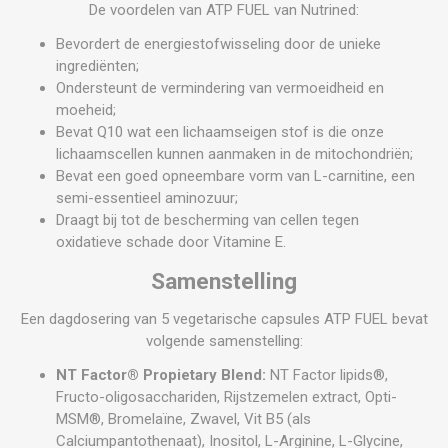
De voordelen van ATP FUEL van Nutrined:
Bevordert de energiestofwisseling door de unieke
ingrediënten;
Ondersteunt de vermindering van vermoeidheid en
moeheid;
Bevat Q10 wat een lichaamseigen stof is die onze
lichaamscellen kunnen aanmaken in de mitochondriën;
Bevat een goed opneembare vorm van L-carnitine, een
semi-essentieel aminozuur;
Draagt bij tot de bescherming van cellen tegen
oxidatieve schade door Vitamine E.
Samenstelling
Een dagdosering van 5 vegetarische capsules ATP FUEL bevat
volgende samenstelling:
NT Factor® Propietary Blend:
NT Factor lipids®,
Fructo-oligosacchariden, Rijstzemelen extract, Opti-
MSM®, Bromelaïne, Zwavel, Vit B5 (als
Calciumpantothenaat), Inositol, L-Arginine, L-Glycine,