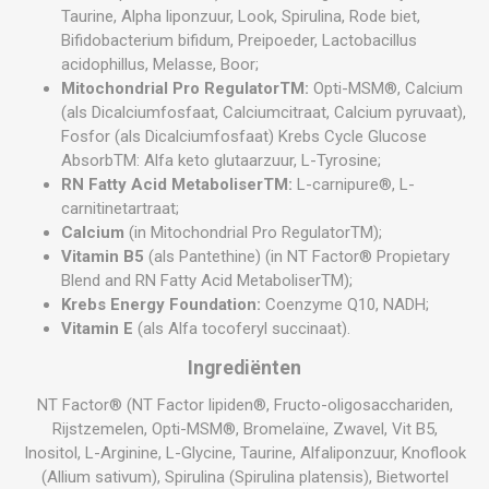
Taurine, Alpha liponzuur, Look, Spirulina, Rode biet,
Bifidobacterium bifidum, Preipoeder, Lactobacillus
acidophillus, Melasse, Boor;
Mitochondrial Pro RegulatorTM:
Opti-MSM®, Calcium
(als Dicalciumfosfaat, Calciumcitraat, Calcium pyruvaat),
Fosfor (als Dicalciumfosfaat) Krebs Cycle Glucose
AbsorbTM: Alfa keto glutaarzuur, L-Tyrosine;
RN Fatty Acid MetaboliserTM:
L-carnipure®, L-
carnitinetartraat;
Calcium
(in Mitochondrial Pro RegulatorTM);
Vitamin B5
(als Pantethine) (in NT Factor® Propietary
Blend and RN Fatty Acid MetaboliserTM);
Krebs Energy Foundation:
Coenzyme Q10, NADH;
Vitamin E
(als Alfa tocoferyl succinaat).
Ingrediënten
NT Factor® (NT Factor lipiden®, Fructo-oligosacchariden,
Rijstzemelen, Opti-MSM®, Bromelaïne, Zwavel, Vit B5,
Inositol, L-Arginine, L-Glycine, Taurine, Alfaliponzuur, Knoflook
(Allium sativum), Spirulina (Spirulina platensis), Bietwortel