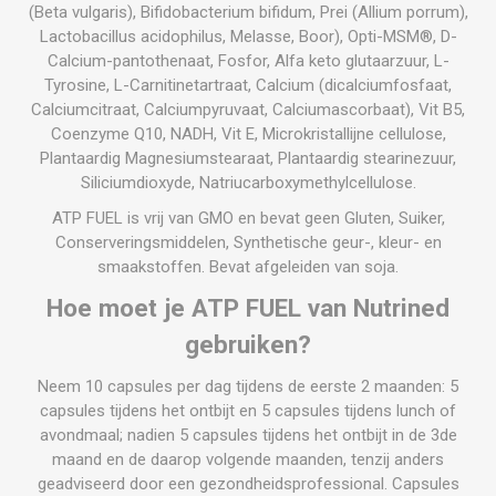
(Beta vulgaris), Bifidobacterium bifidum, Prei (Allium porrum),
Lactobacillus acidophilus, Melasse, Boor), Opti-MSM®, D-
Calcium-pantothenaat, Fosfor, Alfa keto glutaarzuur, L-
Tyrosine, L-Carnitinetartraat, Calcium (dicalciumfosfaat,
Calciumcitraat, Calciumpyruvaat, Calciumascorbaat), Vit B5,
Coenzyme Q10, NADH, Vit E, Microkristallijne cellulose,
Plantaardig Magnesiumstearaat, Plantaardig stearinezuur,
Siliciumdioxyde, Natriucarboxymethylcellulose.
ATP FUEL is vrij van GMO en bevat geen Gluten, Suiker,
Conserveringsmiddelen, Synthetische geur-, kleur- en
smaakstoffen. Bevat afgeleiden van soja.
Hoe moet je ATP FUEL van Nutrined
gebruiken?
Neem 10 capsules per dag tijdens de eerste 2 maanden: 5
capsules tijdens het ontbijt en 5 capsules tijdens lunch of
avondmaal; nadien 5 capsules tijdens het ontbijt in de 3de
maand en de daarop volgende maanden, tenzij anders
geadviseerd door een gezondheidsprofessional. Capsules