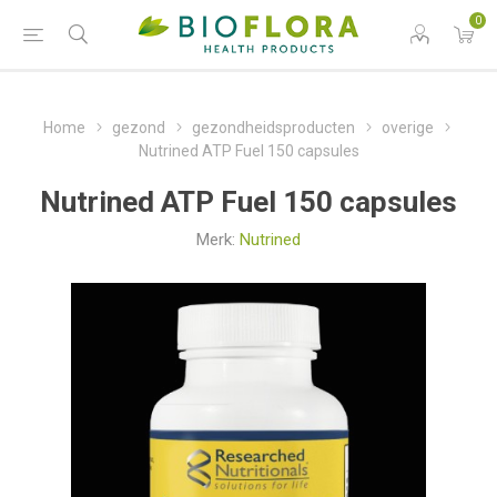
0
Home
gezond
gezondheidsproducten
overige
Nutrined ATP Fuel 150 capsules
Nutrined ATP Fuel 150 capsules
Merk:
Nutrined