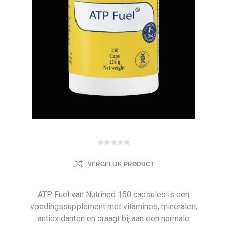
VERGELIJK PRODUCT
ATP Fuel van Nutrined 150 capsules is een
voedingssupplement met vitamines, mineralen,
antioxidanten en draagt bij aan een normale