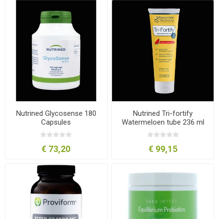
Nutrined Glycosense 180
Nutrined Tri-fortify
Capsules
Watermeloen tube 236 ml
€ 73,20
€ 99,15