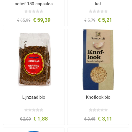
actief 180 capsules
kat
€ 59,39
€ 5,21
€ 65,99
€ 5,79
Lijnzaad bio
Knoflook bio
€ 1,88
€ 3,11
€ 2,09
€ 3,45