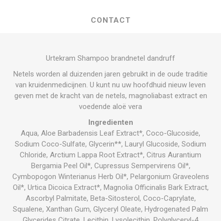
CONTACT
Urtekram Shampoo brandnetel dandruff
Netels worden al duizenden jaren gebruikt in de oude traditie
van kruidenmedicijnen. U kunt nu uw hoofdhuid nieuw leven
geven met de kracht van de netels, magnoliabast extract en
voedende aloë vera
Ingredienten
Aqua, Aloe Barbadensis Leaf Extract*, Coco-Glucoside,
Sodium Coco-Sulfate, Glycerin**, Lauryl Glucoside, Sodium
Chloride, Arctium Lappa Root Extract*, Citrus Aurantium
Bergamia Peel Oil*, Cupressus Sempervirens Oil*,
Cymbopogon Winterianus Herb Oil*, Pelargonium Graveolens
Oil*, Urtica Dicoica Extract*, Magnolia Officinalis Bark Extract,
Ascorbyl Palmitate, Beta-Sitosterol, Coco-Caprylate,
Squalene, Xanthan Gum, Glyceryl Oleate, Hydrogenated Palm
Glycerides Citrate, Lecithin, Lysolecithin, Polyglyceryl-4