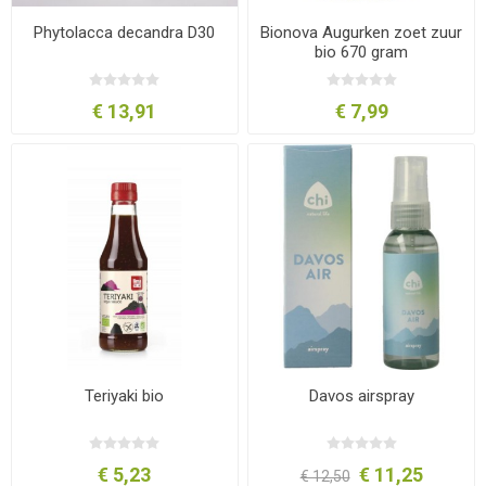
Phytolacca decandra D30
Bionova Augurken zoet zuur
bio 670 gram
€ 13,91
€ 7,99
Teriyaki bio
Davos airspray
€ 5,23
€ 11,25
€ 12,50