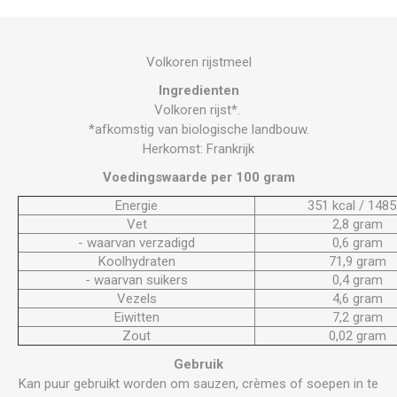
Volkoren rijstmeel
Ingredienten
Volkoren rijst*.
*afkomstig van biologische landbouw.
Herkomst: Frankrijk
Voedingswaarde per 100 gram
Energie
351 kcal / 1485 
Vet
2,8 gram
- waarvan verzadigd
0,6 gram
Koolhydraten
71,9 gram
- waarvan suikers
0,4 gram
Vezels
4,6 gram
Eiwitten
7,2 gram
Zout
0,02 gram
Gebruik
Kan puur gebruikt worden om sauzen, crèmes of soepen in te