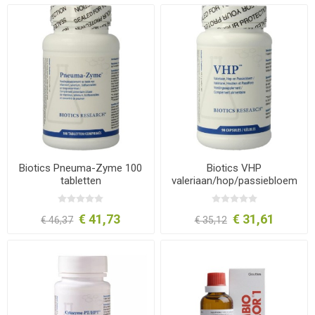
Biotics Pneuma-Zyme 100
Biotics VHP
tabletten
valeriaan/hop/passiebloem
90 capsules
€ 41,73
€ 31,61
€ 46,37
€ 35,12