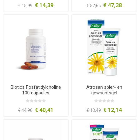
€ 14,39
€ 47,38
€ 15,99
€ 52,65
Biotics Fosfatidylcholine
Atrosan spier- en
100 capsules
gewrichtsgel
€ 40,41
€ 12,14
€ 44,90
€ 13,49