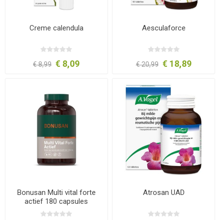
Creme calendula
Aesculaforce
€ 8,09
€ 18,89
€ 8,99
€ 20,99
Bonusan Multi vital forte
Atrosan UAD
actief 180 capsules