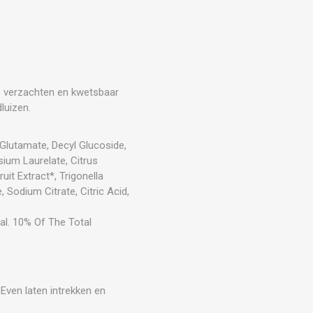
te verzachten en kwetsbaar
luizen.
 Glutamate, Decyl Glucoside,
sium Laurelate, Citrus
uit Extract*, Trigonella
odium Citrate, Citric Acid,
al. 10% Of The Total
ven laten intrekken en