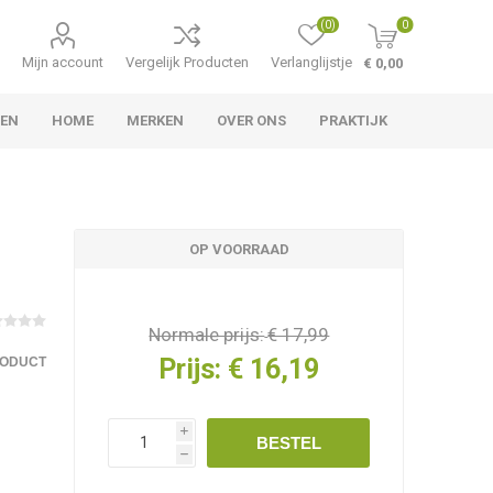
(0)
0
Mijn account
Vergelijk Producten
Verlanglijstje
€ 0,00
TEN
HOME
MERKEN
OVER ONS
PRAKTIJK
OP VOORRAAD
Normale prijs:
€ 17,99
Prijs:
€ 16,19
RODUCT
i
BESTEL
h