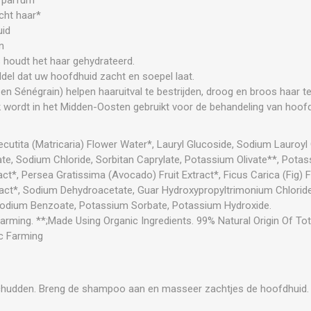
cht haar*
uid
n
s houdt het haar gehydrateerd.
ddel dat uw hoofdhuid zacht en soepel laat.
 en Sénégrain) helpen haaruitval te bestrijden, droog en broos haar 
k wordt in het Midden-Oosten gebruikt voor de behandeling van hoofd
utita (Matricaria) Flower Water*, Lauryl Glucoside, Sodium Lauroyl
rate, Sodium Chloride, Sorbitan Caprylate, Potassium Olivate**, Potas
ract*, Persea Gratissima (Avocado) Fruit Extract*, Ficus Carica (Fig) Fr
*, Sodium Dehydroacetate, Guar Hydroxypropyltrimonium Chloride, S
 Sodium Benzoate, Potassium Sorbate, Potassium Hydroxide.
arming. **;Made Using Organic Ingredients. 99% Natural Origin Of Tot
c Farming
chudden. Breng de shampoo aan en masseer zachtjes de hoofdhuid. E