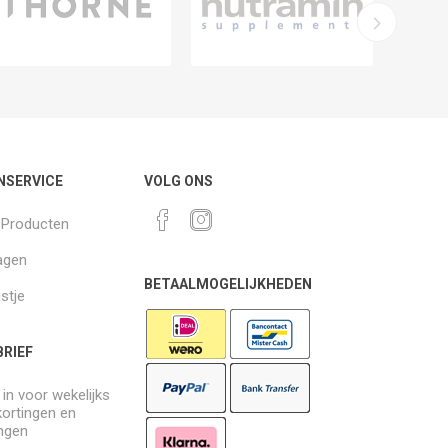
NSERVICE
VOLG ONS
k Producten
agen
BETAALMOGELIJKHEDEN
jstje
RIEF
e in voor wekelijks
kortingen en
ngen