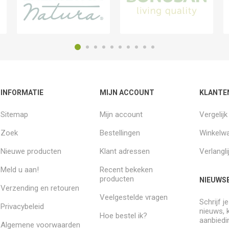
INFORMATIE
MIJN ACCOUNT
KLANTE
Sitemap
Mijn account
Vergelij
Zoek
Bestellingen
Winkelw
Nieuwe producten
Klant adressen
Verlangli
Meld u aan!
Recent bekeken
producten
NIEUWSB
Verzending en retouren
Veelgestelde vragen
Schrijf j
Privacybeleid
nieuws, 
Hoe bestel ik?
aanbiedi
Algemene voorwaarden