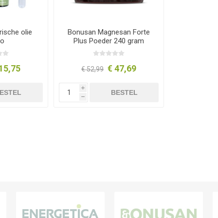
rische olie
Bonusan Magnesan Forte
io
Plus Poeder 240 gram
15,75
€ 47,69
€ 52,99
i
ESTEL
BESTEL
h