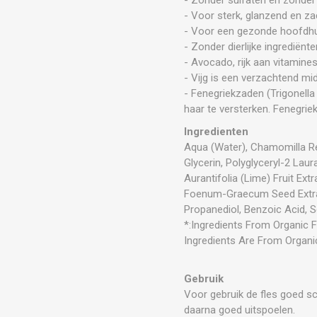
- Voor sterk, glanzend en za
- Voor een gezonde hoofdh
- Zonder dierlijke ingrediënte
- Avocado, rijk aan vitamine
- Vijg is een verzachtend mi
- Fenegriekzaden (Trigonella
haar te versterken. Fenegrie
Ingredienten
Aqua (Water), Chamomilla Rec
Glycerin, Polyglyceryl-2 Lau
Aurantifolia (Lime) Fruit Ext
Foenum-Graecum Seed Extract
Propanediol, Benzoic Acid,
*:Ingredients From Organic F
Ingredients Are From Organi
Gebruik
Voor gebruik de fles goed s
daarna goed uitspoelen.