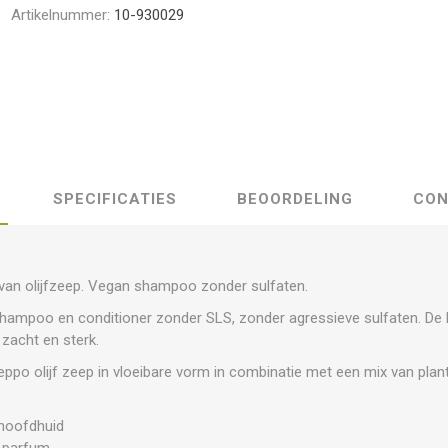
Artikelnummer:
10-930029
SPECIFICATIES
BEOORDELING
CON
van olijfzeep. Vegan shampoo zonder sulfaten.
shampoo en conditioner zonder SLS, zonder agressieve sulfaten. De k
 zacht en sterk.
po olijf zeep in vloeibare vorm in combinatie met een mix van plan
:
 hoofdhuid
r parfum