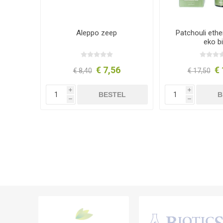
Aleppo zeep
Patchouli ethe
eko b
€ 7,56
€ 
€ 8,40
€ 17,50
i
i
BESTEL
B
h
h