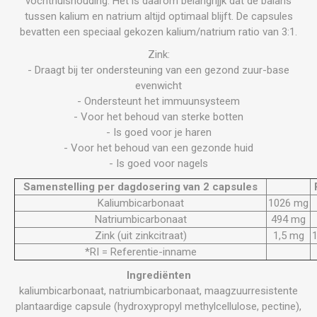
vochthuishouding. Het is daarom belangrijjk dat de balans
tussen kalium en natrium altijd optimaal blijft. De capsules
bevatten een speciaal gekozen kalium/natrium ratio van 3:1.
Zink:
- Draagt bij ter ondersteuning van een gezond zuur-base
evenwicht
- Ondersteunt het immuunsysteem
- Voor het behoud van sterke botten
- Is goed voor je haren
- Voor het behoud van een gezonde huid
- Is goed voor nagels
Samenstelling per dagdosering van 2 capsules
Kaliumbicarbonaat
1026 mg
Natriumbicarbonaat
494 mg
Zink (uit zinkcitraat)
1,5 mg
*RI = Referentie-inname
Ingrediënten
kaliumbicarbonaat, natriumbicarbonaat, maagzuurresistente
plantaardige capsule (hydroxypropyl methylcellulose, pectine),