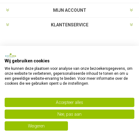
MIJN ACCOUNT
KLANTENSERVICE
NIEUWSBRIEF
Wij gebruiken cookies
We kunnen deze plaatsen voor analyse van onze bezoekersgegevens, om
LEGAAL VERKOOPPUNT
onze website te verbeteren, gepersonaliseerde inhoud te tonen en om u
een geweldige website-ervaring te bieden. Voor meer informatie over de
cookies die we gebruiken opent u de instellingen.
VOLG ONS
Accepteer alles
Nee, pas aan
Weigeren
BETAALMOGELIJKHEDEN