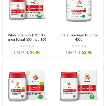
Vitals Vitamine B12 1000
Vitals TrueSuperfood bio
mcg folaat 500 mcg 100
400g
zuigtabletten
€ 26,96
€ 53,96
€ 29,95
€ 59,95