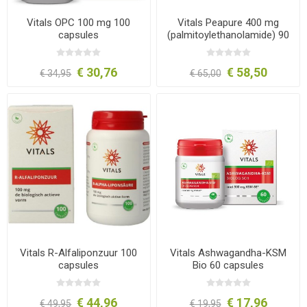
Vitals OPC 100 mg 100
Vitals Peapure 400 mg
capsules
(palmitoylethanolamide) 90
capsules
€ 30,76
€ 58,50
€ 34,95
€ 65,00
Vitals R-Alfaliponzuur 100
Vitals Ashwagandha-KSM
capsules
Bio 60 capsules
€ 44,96
€ 17,96
€ 49,95
€ 19,95