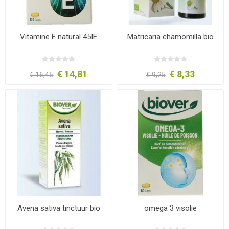
Vitamine E natural 45IE
Matricaria chamomilla bio
€ 14,81
€ 8,33
€ 16,45
€ 9,25
Avena sativa tinctuur bio
omega 3 visolie