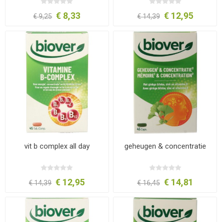
€ 8,33
€ 12,95
€ 9,25
€ 14,39
vit b complex all day
geheugen & concentratie
€ 12,95
€ 14,81
€ 14,39
€ 16,45