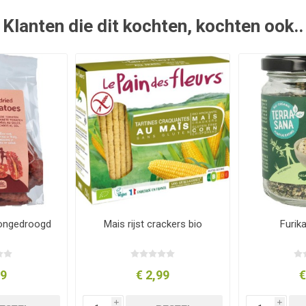
Klanten die dit kochten, kochten ook..
ongedroogd
Mais rijst crackers bio
Furik
69
€ 2,99
€
i
i