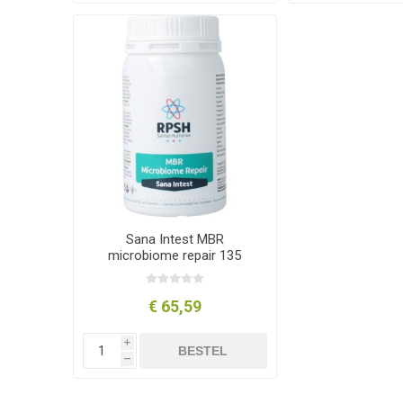
Sana Intest MBR
microbiome repair 135
capsules
€ 65,59
i
BESTEL
h