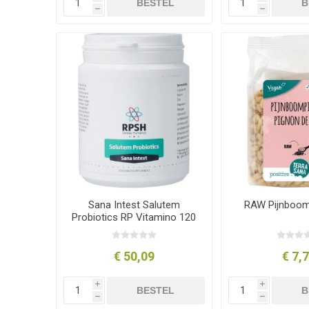
BESTEL
B
h
h
Sana Intest Salutem
RAW Pijnboomp
Probiotics RP Vitamino 120
gram
€ 50,09
€ 7,
i
i
BESTEL
B
h
h