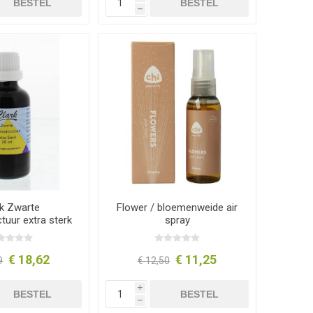
BESTEL
BESTEL
h
rk Zwarte
Flower / bloemenweide air
tuur extra sterk
spray
50 ml
€ 18,62
€ 11,25
9
€ 12,50
i
BESTEL
BESTEL
h