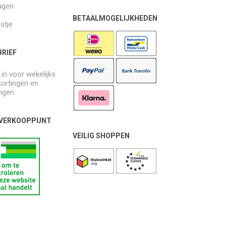
agen
BETAALMOGELIJKHEDEN
jstje
RIEF
e in voor wekelijks
kortingen en
ngen
 VERKOOPPUNT
VEILIG SHOPPEN