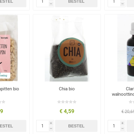
ESTEL
BESTEL
h
h
itten bio
Chia bio
Cla
walnoottinc
79
€ 4,59
€ 20,6
i
i
ESTEL
BESTEL
h
h