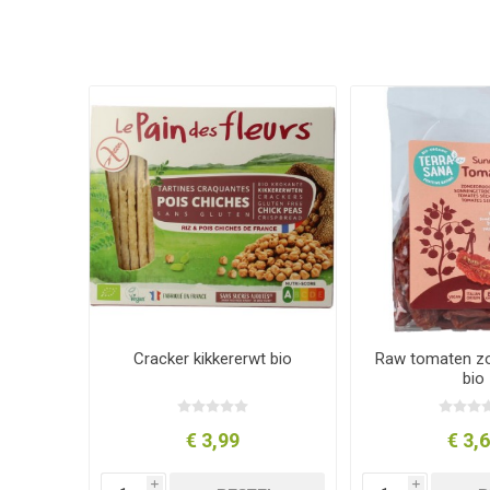
Cracker kikkererwt bio
Raw tomaten z
bio
€ 3,99
€ 3,
i
i