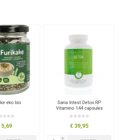
ake eko bio
Sana Intest Detox RP
Vitamino 144 capsules
 5,69
€ 39,95
i