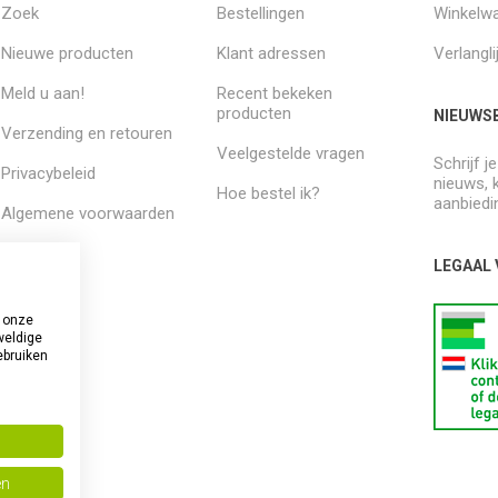
Zoek
Bestellingen
Winkelw
Nieuwe producten
Klant adressen
Verlangli
Meld u aan!
Recent bekeken
producten
NIEUWSB
Verzending en retouren
Veelgestelde vragen
Schrijf j
Privacybeleid
nieuws, 
Hoe bestel ik?
aanbiedi
Algemene voorwaarden
Over ons
LEGAAL
 onze
weldige
ebruiken
en