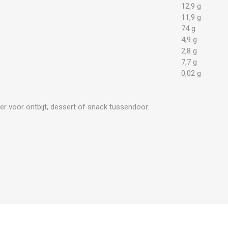
12,9 g
11,9 g
74 g
4,9 g
2,8 g
7,7 g
0,02 g
r voor ontbijt, dessert of snack tussendoor.