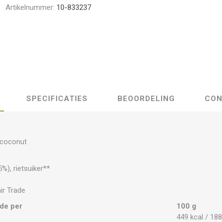
Artikelnummer:
10-833237
SPECIFICATIES
BEOORDELING
CON
 coconut
%), rietsuiker**
air Trade
de per
100 g
449 kcal / 18