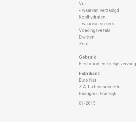
Vet
- waarvan verzadigd
Koolhydraten
- waarvan suikers
Voedingsvezels
Eiwitten
Zout
Gebruik
Een brood en koekje vervange
Fabrikant:
Euro Nat
Z.A. La boissonnette
Peaugres, Frankrijk
01-2015