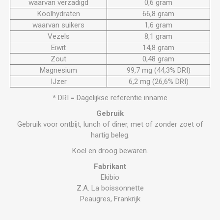
waarvan verzadigd
0,6 gram
Koolhydraten
66,8 gram
waarvan suikers
1,6 gram
Vezels
8,1 gram
Eiwit
14,8 gram
Zout
0,48 gram
Magnesium
99,7 mg (44,3% DRI)
IJzer
6,2 mg (26,6% DRI)
* DRI = Dagelijkse referentie inname
Gebruik
Gebruik voor ontbijt, lunch of diner, met of zonder zoet of
hartig beleg.
Koel en droog bewaren.
Fabrikant
Ekibio
Z.A. La boissonnette
Peaugres, Frankrijk