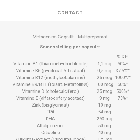
CONTACT
Metagenics Cognifit - Multipreparaat
Samenstelling per capsule:
% RI*
Vitamine B1 (thiaminehydrochloride)
1,1 mg
50%*
Vitamine B6 (pyridoxal-5-fosfaat)
0,5 mg
37,5%*
Vitamine B12 (methylcobalamine)
25 mcg
1000%*
Vitamine B9/B11 (folaat, Metafolin®)
100 mcg
50%*
Vitamine D (cholecalciferol)
25 mcg
500%*
Vitamine E (alfatocoferylacetaat)
9 mg
75%*
Zink (bisglycinaat)
10 mg
EPA
54 mg
DHA
250 mg
Alfaliponzuur
50 mg
Citicoline
40 mg
Kurkuma-extract (Curcuma longa)
175 mg