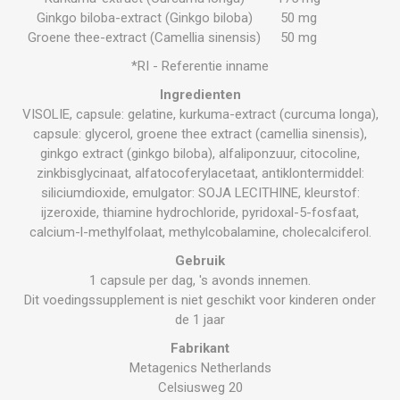
Ginkgo biloba-extract (Ginkgo biloba)
50 mg
Groene thee-extract (Camellia sinensis)
50 mg
*RI - Referentie inname
Ingredienten
VISOLIE, capsule: gelatine, kurkuma-extract (curcuma longa),
capsule: glycerol, groene thee extract (camellia sinensis),
ginkgo extract (ginkgo biloba), alfaliponzuur, citocoline,
zinkbisglycinaat, alfatocoferylacetaat, antiklontermiddel:
siliciumdioxide, emulgator: SOJA LECITHINE, kleurstof:
ijzeroxide, thiamine hydrochloride, pyridoxal-5-fosfaat,
calcium-l-methylfolaat, methylcobalamine, cholecalciferol.
Gebruik
1 capsule per dag, 's avonds innemen.
Dit voedingssupplement is niet geschikt voor kinderen onder
de 1 jaar
Fabrikant
Metagenics Netherlands
Celsiusweg 20