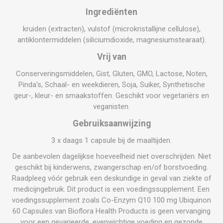
Ingrediënten
kruiden (extracten), vulstof (microkristallijne cellulose),
antiklontermiddelen (siliciumdioxide, magnesiumstearaat).
Vrij van
Conserveringsmiddelen, Gist, Gluten, GMO, Lactose, Noten,
Pinda's, Schaal- en weekdieren, Soja, Suiker, Synthetische
geur-, kleur- en smaakstoffen. Geschikt voor vegetariërs en
veganisten.
Gebruiksaanwijzing
3 x daags 1 capsule bij de maaltijden.
De aanbevolen dagelijkse hoeveelheid niet overschrijden. Niet
geschikt bij kinderwens, zwangerschap en/of borstvoeding.
Raadpleeg vóór gebruik een deskundige in geval van ziekte of
medicijngebruik. Dit product is een voedingssupplement. Een
voedingssupplement zoals Co-Enzym Q10 100 mg Ubiquinon
60 Capsules van Bioflora Health Products is geen vervanging
voor een gevarieerde, evenwichtige voeding en gezonde