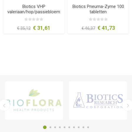
Biotics VHP
Biotics Pneuma-Zyme 100
valeriaan/hop/passiebloem
tabletten
90 capsules
€ 31,61
€ 41,73
€ 35,12
€ 46,37