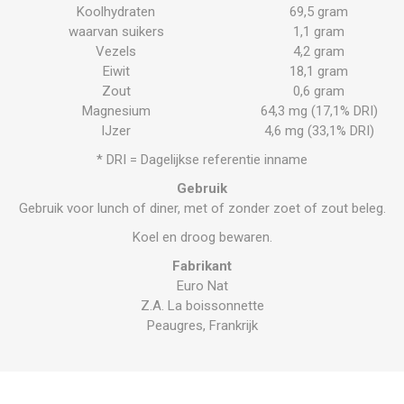
Koolhydraten
69,5 gram
waarvan suikers
1,1 gram
Vezels
4,2 gram
Eiwit
18,1 gram
Zout
0,6 gram
Magnesium
64,3 mg (17,1% DRI)
IJzer
4,6 mg (33,1% DRI)
* DRI = Dagelijkse referentie inname
Gebruik
Gebruik voor lunch of diner, met of zonder zoet of zout beleg.
Koel en droog bewaren.
Fabrikant
Euro Nat
Z.A. La boissonnette
Peaugres, Frankrijk