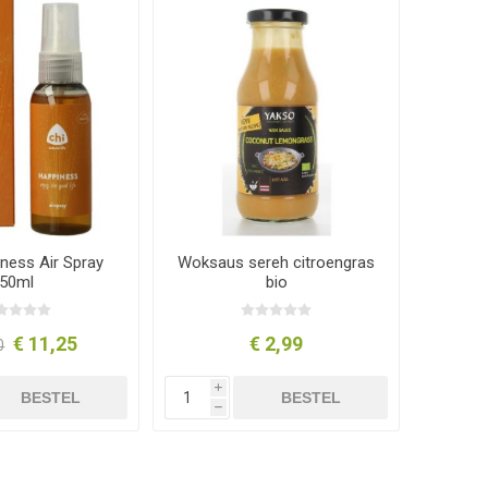
ness Air Spray
Woksaus sereh citroengras
50ml
bio
€ 11,25
€ 2,99
0
i
BESTEL
BESTEL
h