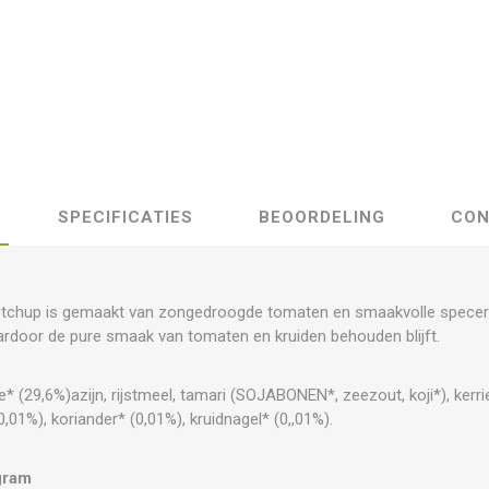
SPECIFICATIES
BEOORDELING
CON
etchup is gemaakt van zongedroogde tomaten en smaakvolle specerije
door de pure smaak van tomaten en kruiden behouden blijft.
 (29,6%)azijn, rijstmeel, tamari (SOJABONEN*, zeezout, koji*), kerri
0,01%), koriander* (0,01%), kruidnagel* (0,,01%).
gram