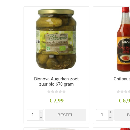
Bionova Augurken zoet
Chilisau
zuur bio 670 gram
€ 7,99
€ 5,
i
i
BESTEL
B
h
h