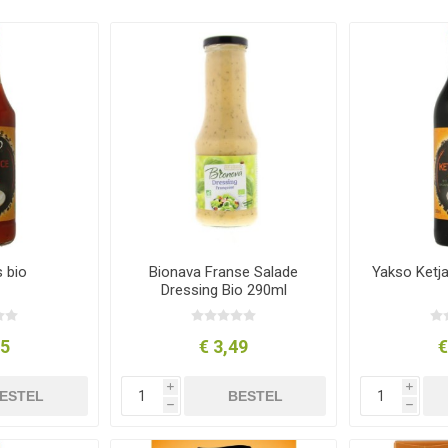
s bio
Bionava Franse Salade
Yakso Ketj
Dressing Bio 290ml
95
€ 3,49
€
i
i
ESTEL
BESTEL
h
h