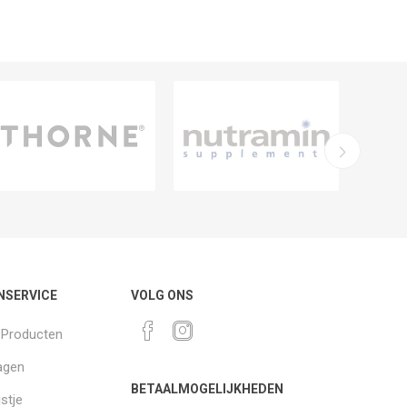
NSERVICE
VOLG ONS
k Producten
agen
BETAALMOGELIJKHEDEN
jstje