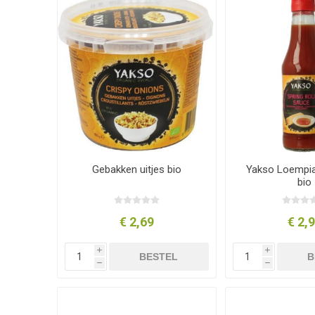
Gebakken uitjes bio
Yakso Loempia 
bio
€ 2,69
€ 2,
i
i
BESTEL
B
h
h