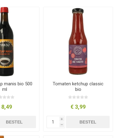
ap manis bio 500
Tomaten ketchup classic
ml
bio
 8,49
€ 3,99
i
BESTEL
BESTEL
h