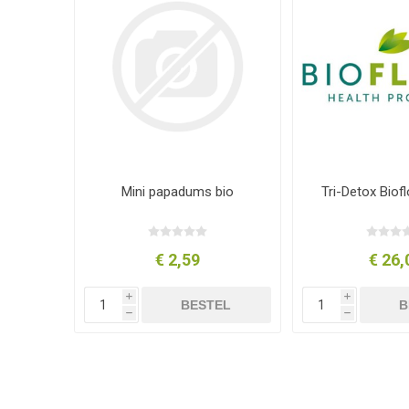
Mini papadums bio
Tri-Detox Biof
€ 2,59
€ 26,
i
i
BESTEL
B
h
h