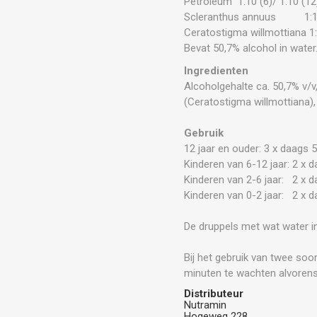
Petroleum 1:10 (6)/ 1:10 (12
Scleranthus annuus 1:10 
Ceratostigma willmottiana 1:
Bevat 50,7% alcohol in water
Ingredienten
Alcoholgehalte ca. 50,7% v/v,
(Ceratostigma willmottiana)
Gebruik
12 jaar en ouder: 3 x daags 5
Kinderen van 6-12 jaar: 2 x d
Kinderen van 2-6 jaar: 2 x d
Kinderen van 0-2 jaar: 2 x d
De druppels met wat water i
Bij het gebruik van twee soo
minuten te wachten alvorens
Distributeur
Nutramin
Hogeweg 228