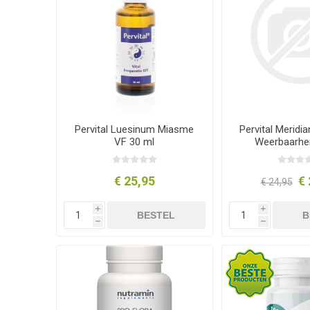
Pervital Luesinum Miasme
Pervital Meridi
VF 30 ml
Weerbaarhei
€ 25,95
€ 
€ 24,95
i
i
BESTEL
B
h
h