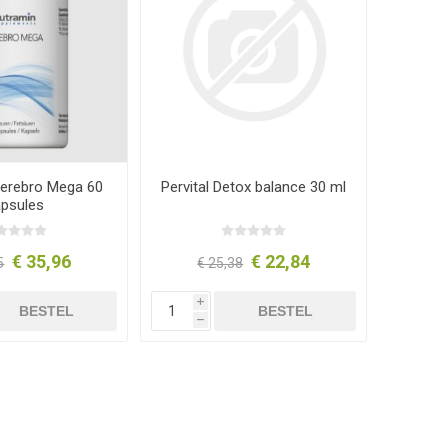
Cerebro Mega 60
Pervital Detox balance 30 ml
apsules
€ 35,96
€ 22,84
5
€ 25,38
i
BESTEL
BESTEL
h