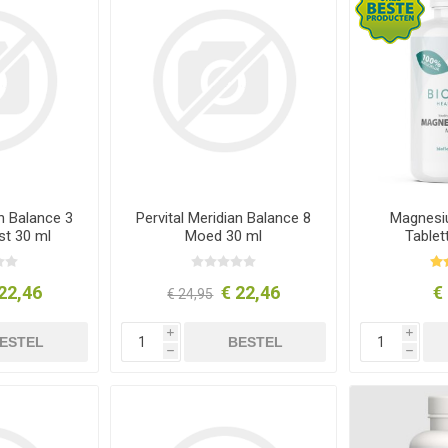
an Balance 3
Pervital Meridian Balance 8
Magnesi
ust 30 ml
Moed 30 ml
Tablet
22,46
€ 22,46
€
€ 24,95
i
i
ESTEL
BESTEL
h
h