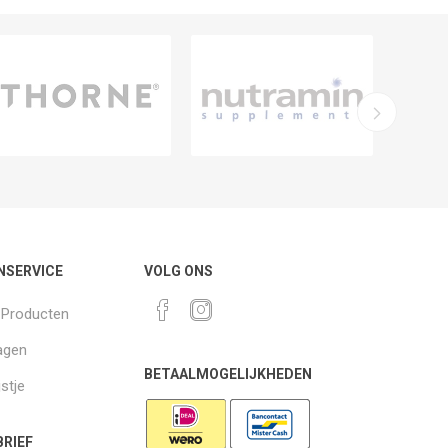
NSERVICE
VOLG ONS
k Producten
agen
BETAALMOGELIJKHEDEN
jstje
RIEF