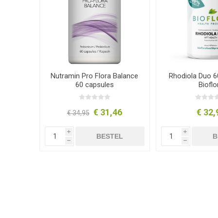
Nutramin Pro Flora Balance
Rhodiola Duo 6
60 capsules
Bioflo
€ 31,46
€ 32,
€ 34,95
i
i
BESTEL
B
h
h