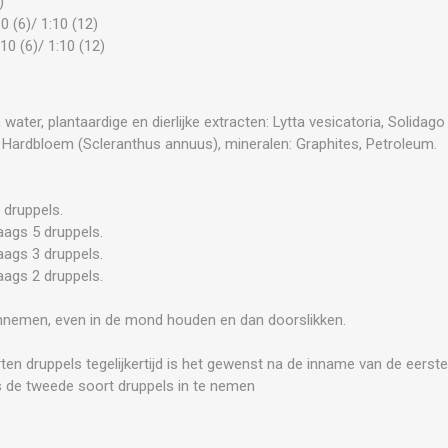
)
(6)/ 1:10 (12)
10 (6)/ 1:10 (12)
.
 water, plantaardige en dierlijke extracten: Lytta vesicatoria, Solidag
, Hardbloem (Scleranthus annuus), mineralen: Graphites, Petroleum.
 druppels.
aags 5 druppels.
aags 3 druppels.
aags 2 druppels.
nnemen, even in de mond houden en dan doorslikken.
rten druppels tegelijkertijd is het gewenst na de inname van de eerste
 de tweede soort druppels in te nemen