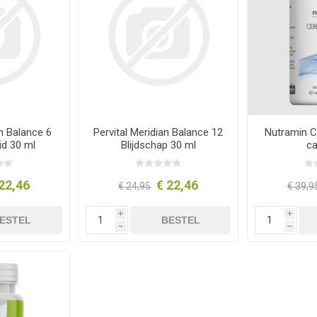
an Balance 6
Pervital Meridian Balance 12
Nutramin 
d 30 ml
Blijdschap 30 ml
c
22,46
€ 22,46
€ 24,95
€ 39,9
i
i
ESTEL
BESTEL
h
h