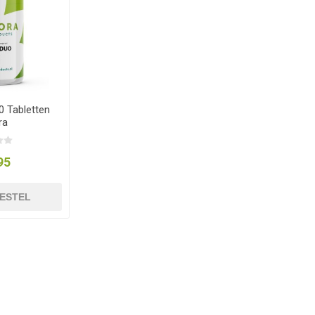
0 Tabletten
ra
95
ESTEL