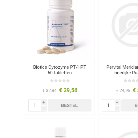
Biotics Cytozyme PT/HPT
Pervital Meridi
60 tabletten
Innerlijke R
€ 29,56
€ 
€ 32,84
€ 24,95
i
i
BESTEL
B
h
h