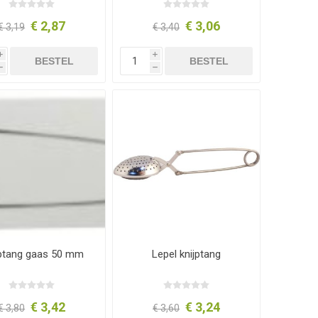
€ 2,87
€ 3,06
€ 3,19
€ 3,40
i
i
BESTEL
BESTEL
h
h
jptang gaas 50 mm
Lepel knijptang
€ 3,42
€ 3,24
€ 3,80
€ 3,60