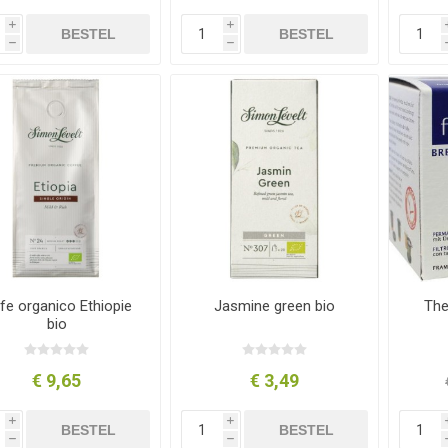
i
i
BESTEL
BESTEL
h
h
fe organico Ethiopie
Jasmine green bio
The
bio
€ 9,65
€ 3,49
i
i
BESTEL
BESTEL
h
h