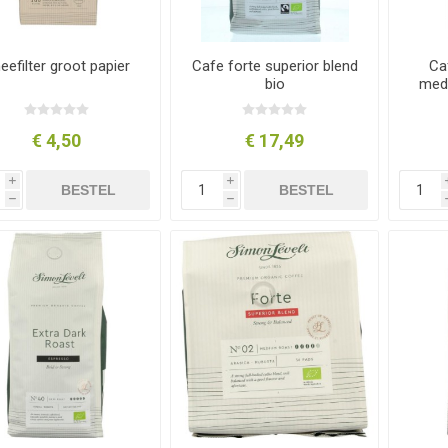
eefilter groot papier
Cafe forte superior blend
Ca
bio
medi
€ 4,50
€ 17,49
i
i
BESTEL
BESTEL
h
h