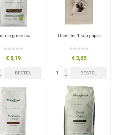
asmin green bio
Theefilter 1 kop papier
€ 5,19
€ 3,65
i
i
BESTEL
BESTEL
h
h