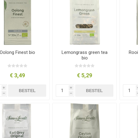
Oolong Finest bio
Lemongrass green tea
Rooi
bio
€ 3,49
€ 5,29
i
i
BESTEL
BESTEL
h
h