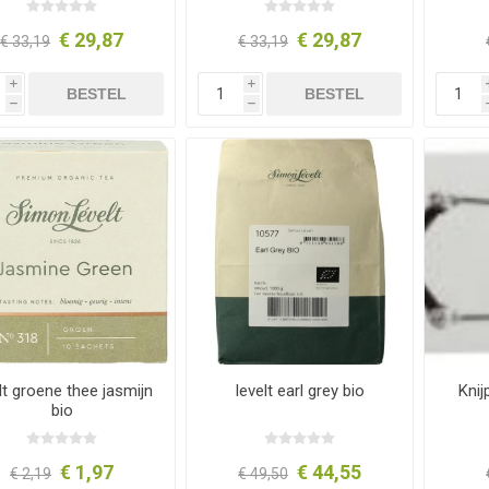
€ 29,87
€ 29,87
€ 33,19
€ 33,19
i
i
BESTEL
BESTEL
h
h
lt groene thee jasmijn
levelt earl grey bio
Kni
bio
€ 1,97
€ 44,55
€ 2,19
€ 49,50