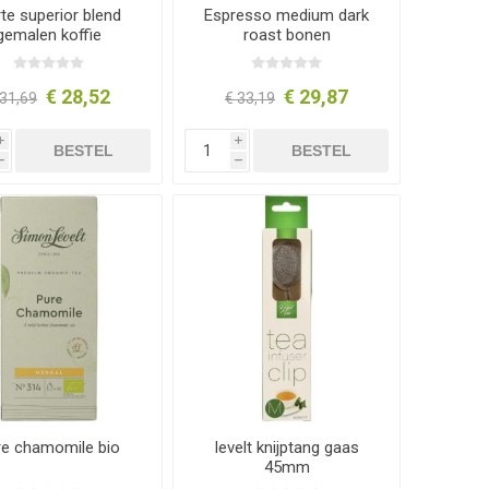
te superior blend
Espresso medium dark
gemalen koffie
roast bonen
€ 28,52
€ 29,87
 31,69
€ 33,19
i
i
BESTEL
BESTEL
h
h
re chamomile bio
levelt knijptang gaas
45mm