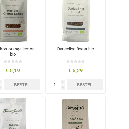
bos orange lemon
Darjeeling finest bio
bio
€ 5,19
€ 5,29
i
i
BESTEL
BESTEL
h
h