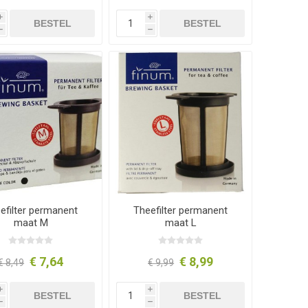
i
i
BESTEL
BESTEL
h
h
efilter permanent
Theefilter permanent
maat M
maat L
€ 7,64
€ 8,99
€ 8,49
€ 9,99
i
i
BESTEL
BESTEL
h
h