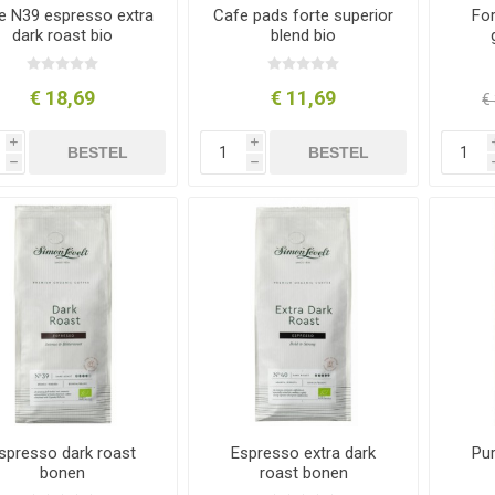
e N39 espresso extra
Cafe pads forte superior
For
dark roast bio
blend bio
€ 18,69
€ 11,69
€
i
i
BESTEL
BESTEL
h
h
spresso dark roast
Espresso extra dark
Pu
bonen
roast bonen