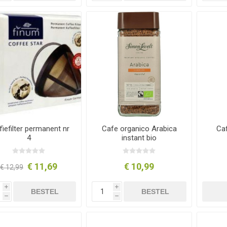
fiefilter permanent nr
Cafe organico Arabica
Caf
4
instant bio
€ 11,69
€ 10,99
€ 12,99
i
i
BESTEL
BESTEL
h
h