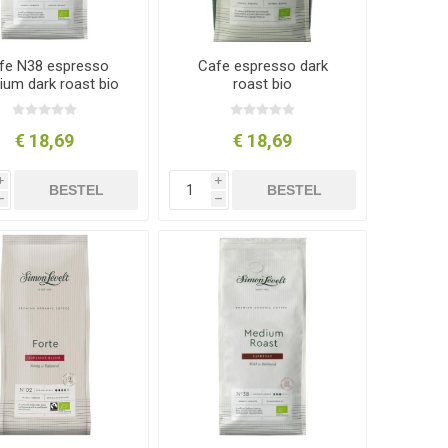
fe N38 espresso
Cafe espresso dark
um dark roast bio
roast bio
€ 18,69
€ 18,69
i
i
BESTEL
BESTEL
h
h