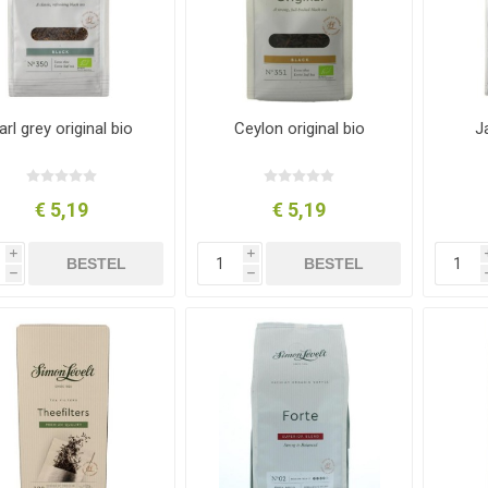
arl grey original bio
Ceylon original bio
J
€ 5,19
€ 5,19
i
i
BESTEL
BESTEL
h
h