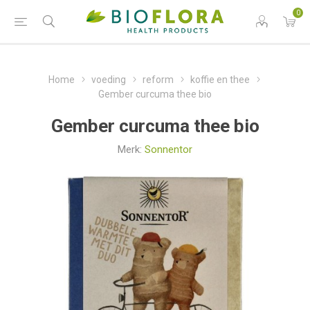
0
Home
voeding
reform
koffie en thee
Gember curcuma thee bio
Gember curcuma thee bio
Merk:
Sonnentor