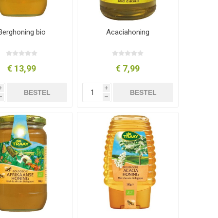
Berghoning bio
Acaciahoning
€ 13,99
€ 7,99
i
i
BESTEL
BESTEL
h
h