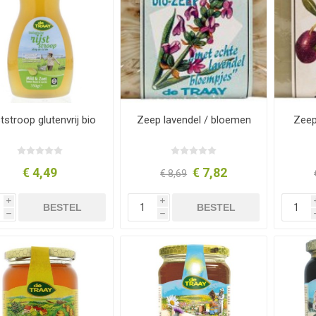
ststroop glutenvrij bio
Zeep lavendel / bloemen
Zeep 
€ 4,49
€ 7,82
€ 8,69
i
i
BESTEL
BESTEL
h
h