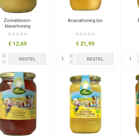
Zonnebloem-
Acaciahoning bio
klaverhoning
€ 12,69
€ 21,99
i
i
BESTEL
BESTEL
h
h