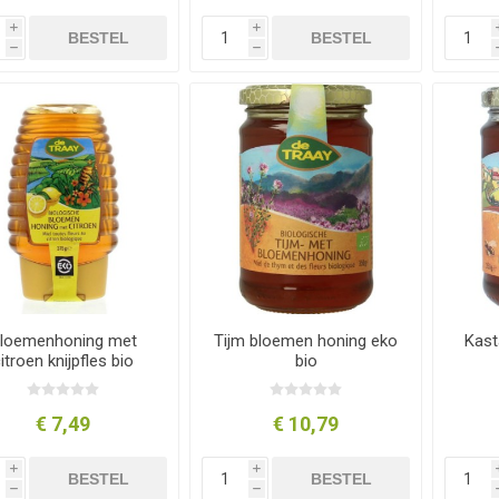
i
i
BESTEL
BESTEL
h
h
loemenhoning met
Tijm bloemen honing eko
Kast
itroen knijpfles bio
bio
€ 7,49
€ 10,79
i
i
BESTEL
BESTEL
h
h