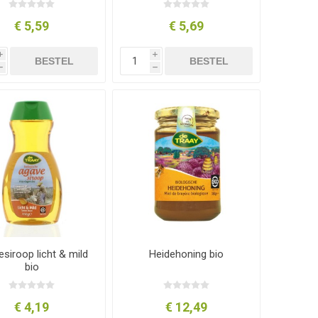
€ 5,59
€ 5,69
i
i
BESTEL
BESTEL
h
h
siroop licht & mild
Heidehoning bio
bio
€ 4,19
€ 12,49