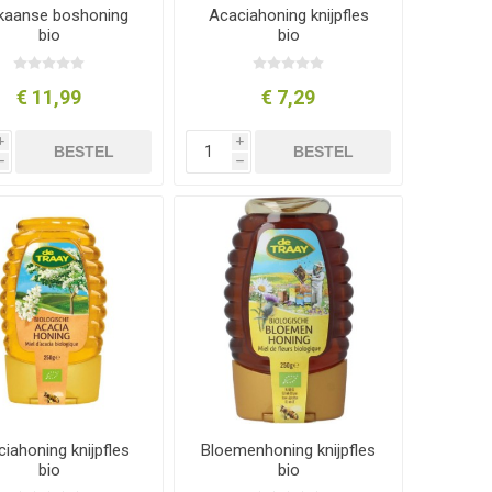
ikaanse boshoning
Acaciahoning knijpfles
bio
bio
€ 11,99
€ 7,29
i
i
BESTEL
BESTEL
h
h
iahoning knijpfles
Bloemenhoning knijpfles
bio
bio