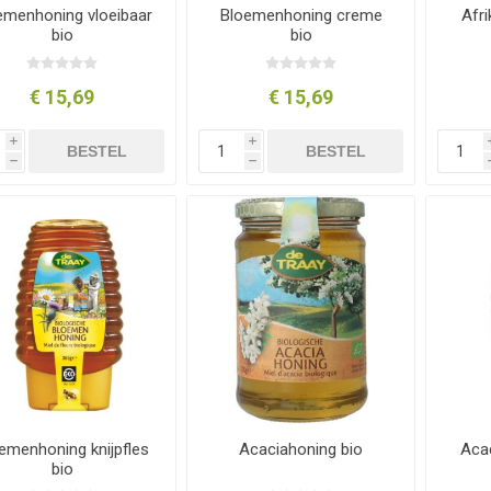
emenhoning vloeibaar
Bloemenhoning creme
Afr
bio
bio
€ 15,69
€ 15,69
i
i
BESTEL
BESTEL
h
h
emenhoning knijpfles
Acaciahoning bio
Acac
bio