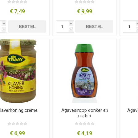
€ 7,49
€ 9,99
i
i
BESTEL
BESTEL
h
h
laverhoning creme
Agavesiroop donker en
Agave
rijk bio
€ 6,99
€ 4,19