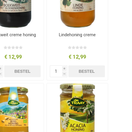
weit creme honing
Lindehoning creme
€ 12,99
€ 12,99
i
i
BESTEL
BESTEL
h
h