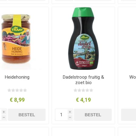
Heidehoning
Dadelstroop fruitig &
Wou
zoet bio
€ 8,99
€ 4,19
i
i
BESTEL
BESTEL
h
h