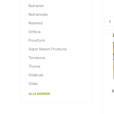
Nutramin
Nutramedix
Nutrined
Orthica
Proviform
Super Nature Products
Terranova
Thorne
Vitakruid
Vitals
K
ALLE MERKEN