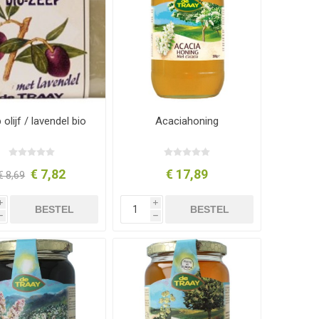
olijf / lavendel bio
Acaciahoning
€ 7,82
€ 17,89
€ 8,69
i
i
BESTEL
BESTEL
h
h