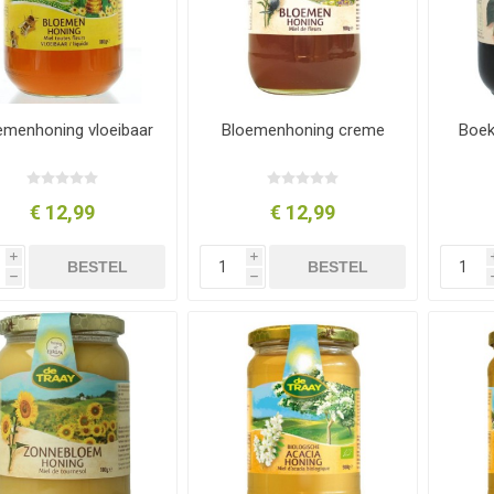
emenhoning vloeibaar
Bloemenhoning creme
Boek
€ 12,99
€ 12,99
i
i
BESTEL
BESTEL
h
h