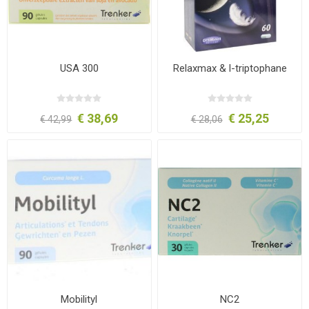
USA 300
Relaxmax & l-triptophane
€ 38,69
€ 25,25
€ 42,99
€ 28,06
Mobilityl
NC2