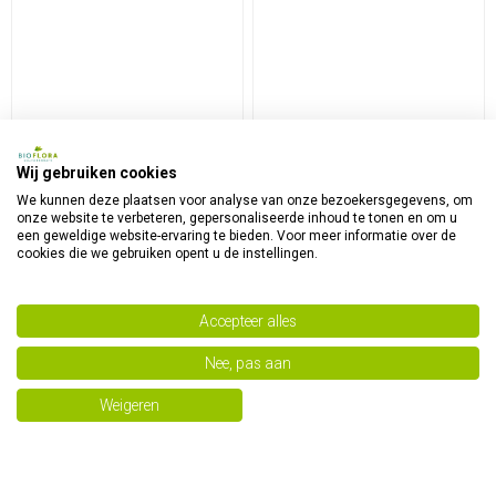
Wij gebruiken cookies
We kunnen deze plaatsen voor analyse van onze bezoekersgegevens, om
onze website te verbeteren, gepersonaliseerde inhoud te tonen en om u
Magnesis
Mentalis sleep
een geweldige website-ervaring te bieden. Voor meer informatie over de
cookies die we gebruiken opent u de instellingen.
€ 46,52
€ 49,76
€ 51,69
€ 55,29
Accepteer alles
Nee, pas aan
Weigeren