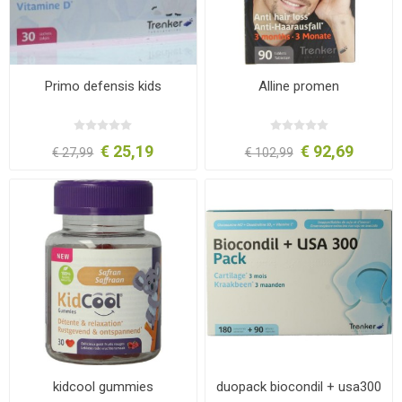
Primo defensis kids
Alline promen
€ 25,19
€ 92,69
€ 27,99
€ 102,99
kidcool gummies
duopack biocondil + usa300