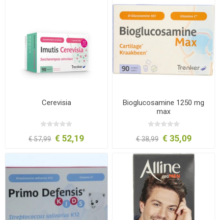
Cerevisia
Bioglucosamine 1250 mg
max
€ 52,19
€ 35,09
€ 57,99
€ 38,99