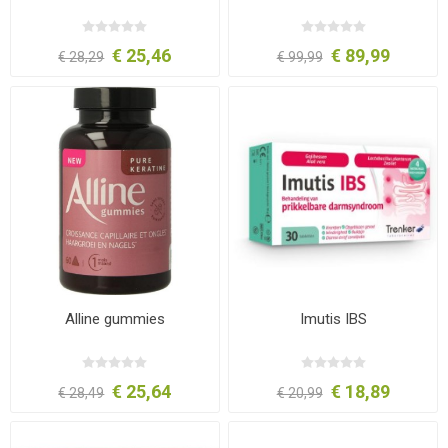
€ 25,46
€ 89,99
€ 28,29
€ 99,99
Alline gummies
Imutis IBS
€ 25,64
€ 18,89
€ 28,49
€ 20,99